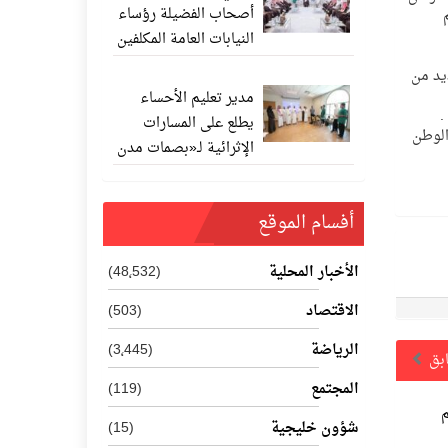
أصحاب الفضيلة رؤساء
النيابات العامة المكلفين
حديثًا
يد من
مدير تعليم الأحساء
.
يطلع على المسارات
الوطن
الإثرائية لـ«بصمات مدن
المستقبل 202
أفسام الموقع
الأخبار المحلية
(48٬532)
الاقتصاد
(503)
الرياضة
(3٬445)
ابق
المجتمع
(119)
شؤون خليجية
(15)