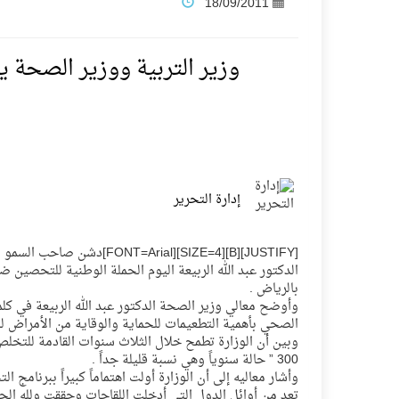
18/09/2011
فنّ المكاتب للتجارة توقّع اتفاقية شراكة مع أكاد
وزير التربية ووزير الصحة 
نادي النور يحقق المركز الأول في منافسات كرة ا
تنافس قوي بين كبرى الإسطبلات في ثاني أساب
إدارة التحرير
سيل الخير يروي ملاعب الكوكب
[FY][B][SIZE=4][FONT=Arial
كأس العالم للرياضات الإلكترونية شاهد على رياد
الدكتور عبد الله الربيعة اليوم الحملة الوطنية للتحصين 
بالرياض .
وأوضح معالي وزير الصحة الدكتور عبد الله الربيعة في ك
المنتخب السعودي ينافس (64) دولة في أولمبياد الفلك والفيزياء الفلكية الدولي بالهند
الصحي بأهمية التطعيمات للحماية والوقاية من الأمراض لل
وبين أن الوزارة تطمح خلال الثلاث سنوات القادمة للتخلص
300 ” حالة سنوياً وهي نسبة قليلة جداً .
كأس العالم للرياضات الإلكترونية: فريق Karmine Corp الفرنسي بطلًا لبطولة Rocket League
وأشار معاليه إلى أن الوزارة أولت اهتماماً كبيراً ببرنامج
تعد من أوائل الدول التي أدخلت اللقاحات وحققت ولله الح