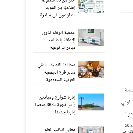
أكثر من 30 متطوعًا
إعلاميًا ببر المويه
يتطوعون في مبادرة
«ناشر الخير» عبر
واتساب
جمعية الوفاء لذوي
الإعاقة بالطائف..
مبادرات نوعية
وإنجازات إنسانية تعزز
جودة الحياة
محافظ القطيف يلتقي
مدير فرع الجمعية
العربية السعودية
للثقافة والفنون بالدمام
لصحة
إنارة شوارع وميادين
 الوعي
رأس تنورة بـ363 عنصرا
إناريا جديدا
وى ”
ملكة
معالي النائب العام
كثر من