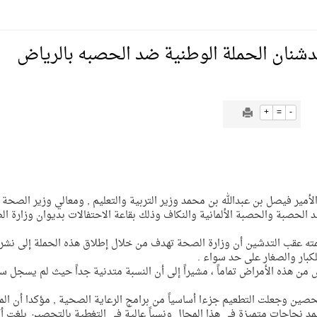
يمية الهلال
يدشنان الحملة الوطنية ضد الحصبه بالرياض
لسلة بالأولمبياد الخاص لدوم الرياضة للجميع
+
=
-
يع موسم سباقات الرياض
JUSTI]دشن صاحب السمو الأمير فيصل بن عبدالله بن محمد وزير التربية والتعليم , ومعالي وزير الصحة
ة المملكة والنهضة الشاملة فيها
ضد الحصبة والحصبة الألمانية والنكاف وذلك بقاعة الاحتفالات بديوان وزارة ا
لمته عقب التدشين أن وزارة الصحة تهدف من خلال إطلاق هذه الحملة إلى نشر
كبار والصغار على حد سواء .
 من هذه الأمراض تماماً ، مشيراً إلى أن النسبة متدنية جداً حيث لم يسجل س
 التحصين وجعلت التطعيم جزءا أساسياً من برامج الرعاية الصحية , مؤكدا أن الم
مد نجاحات متميزة في هذا المجال ونسباً عالية في التغطية بالتحصين بلغت أ