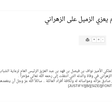
يمية الهلال
 يعزي الزميل على الزهراني
لسلة بالأولمبياد الخاص لدوم الرياضة للجميع
+
=
-
يع موسم سباقات الرياض
JUSTIF]بعث صاحب السمو الملكي الأمير نواف بن فيصل بن فهد بن عبد العزيز الرئيس العام لرعاية الشب
ة المملكة والنهضة الشاملة فيها
راني في وفاة والدته التي انتقلت إلى رحمه الله تعالى مؤخراً .
ادق عزائه ومواساته له ولكافة أفراد العائلة .. سائلاً الله عز وجل أن يتغمدها