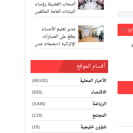
أصحاب الفضيلة رؤساء
النيابات العامة المكلفين
حديثًا
مدير تعليم الأحساء
ابق
يطلع على المسارات
الإثرائية لـ«بصمات مدن
المستقبل 202
أفسام الموقع
الأخبار المحلية
(48٬532)
الاقتصاد
(503)
الرياضة
(3٬445)
المجتمع
(119)
شؤون خليجية
(15)