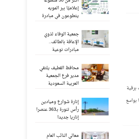
أكثر من 30 متطوعًا
إعلاميًا ببر المويه
يتطوعون في مبادرة
«ناشر الخير» عبر
واتساب
جمعية الوفاء لذوي
الإعاقة بالطائف..
مبادرات نوعية
وإنجازات إنسانية تعزز
جودة الحياة
محافظ القطيف يلتقي
مدير فرع الجمعية
العربية السعودية
اب برقية
للثقافة والفنون بالدمام
 بواسع
إنارة شوارع وميادين
رأس تنورة بـ363 عنصرا
إناريا جديدا
معالي النائب العام