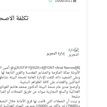
15/06/2011
فنّ المكاتب للتجارة توقّع اتفاقية شراكة مع أكاد
تكلفة الاصحاح البي
نادي النور يحقق المركز الأول في منافسات كرة ا
تنافس قوي بين كبرى الإسطبلات في ثاني أساب
إدارة التحرير
سيل الخير يروي ملاعب الكوكب
[SIZE=4][JUSTIFY
كأس العالم للرياضات الإلكترونية شاهد على رياد
الأوبئة بمكة المكرمة والمشاعر المقدسة والقرى التابعة لها لمدة ثلاث 
وعلى الصعيد ذاته كثفت الإدارة العامة لصحة البيئة نشاطها
الجائلين والقضاء على كافة الظواهر السلبية .
المنتخب السعودي ينافس (64) دولة في أولمبياد الفلك والفيزياء الفلكية الدولي بالهند
وأوضح مدير عام صحة البيئة الدكتور محمد هاشم الفوتاوي أ
الغذائية والسلع التجارية سواء عن طريق المحلات أو الم
سليمة .
كأس العالم للرياضات الإلكترونية: فريق Karmine Corp الفرنسي بطلًا لبطولة Rocket League
و(79685) لتر وأكثر من(15000) حبه من المواد الغذائية المتفرقة وغير الصالحة للإستهلاك والمعروضة بطرق عشوائية .