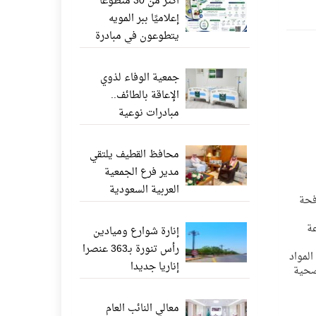
أكثر من 30 متطوعًا
إعلاميًا ببر المويه
يتطوعون في مبادرة
«ناشر الخير» عبر
واتساب
جمعية الوفاء لذوي
الإعاقة بالطائف..
مبادرات نوعية
وإنجازات إنسانية تعزز
جودة الحياة
محافظ القطيف يلتقي
مدير فرع الجمعية
العربية السعودية
كافحة
للثقافة والفنون بالدمام
عة
إنارة شوارع وميادين
رأس تنورة بـ363 عنصرا
المواد
إناريا جديدا
صحية
معالي النائب العام