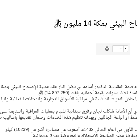
يمية الهلال
ئي بمكة 14 مليون ريال
لسلة بالأولمبياد الخاص لدوم الرياضة للجميع
+
=
-
يع موسم سباقات الرياض
B][FONT=Arial Narrow][]وقع أمين العاصمة المقدسة الدكتور أسامه بن فضل البار عقد عملية الإصحاح البيئي وم
ة المملكة والنهضة الشاملة فيها
سنوات بقيمة أجماليه بلغت (14.897.250) ريال .
 خلال الفترات الماضية في مراقبة الأسواق التجارية والمحلات الغذائية والبا
ن الأمانة شكلت لجان وفرق ميدانية للقيام بعمليات المراقبة والمتابعة على 
باسط أو الباعة الجائلين وبهدف تنظيم هذه الخدمات وضمان تقديمها بأساليب 
و بينت أن الحملات التي قامت بها فرق الأمانة خلال النصف الأول من العام الحالي 1432هـ أسفرت عن مصادرة أكثر من (10239) كيلو