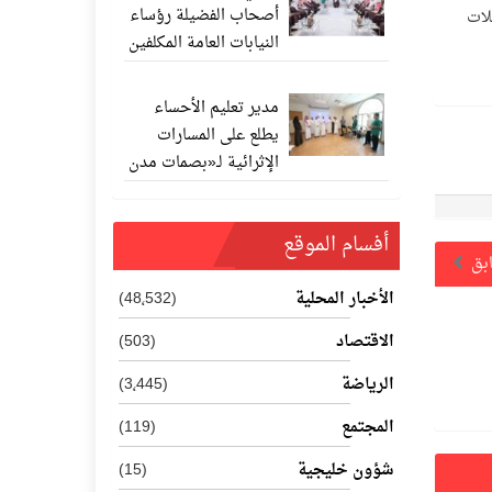
أصحاب الفضيلة رؤساء
حلات
النيابات العامة المكلفين
حديثًا
مدير تعليم الأحساء
يطلع على المسارات
الإثرائية لـ«بصمات مدن
المستقبل 202
أفسام الموقع
ابق
الأخبار المحلية
(48٬532)
الاقتصاد
(503)
الرياضة
(3٬445)
المجتمع
(119)
شؤون خليجية
(15)