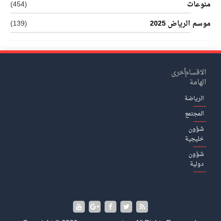
منوعات
(454)
موسم الرياض 2025
(139)
الاقسام
أخرى
الهامة
الرياضة
المجتمع
شؤون
خليجية
شؤون
دولية