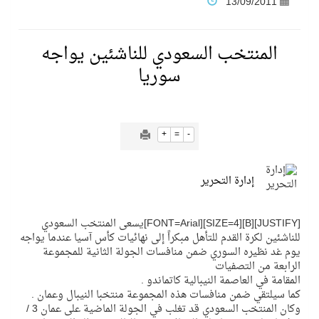
13/09/2011
فنّ المكاتب للتجارة توقّع اتفاقية شراكة مع أكاديمية الهلال
المنتخب السعودي للناشئين يواجه
سوريا
نادي النور يحقق المركز الأول في منافسات كرة السلة بالأولمبياد الخاص لدوم الرياضة للجميع
تنافس قوي بين كبرى الإسطبلات في ثاني أسابيع موسم سباقات الرياض
+
=
-
سيل الخير يروي ملاعب الكوكب
إدارة التحرير
كأس العالم للرياضات الإلكترونية شاهد على ريادة المملكة والنهضة الشاملة فيها
[JUSTIFY][B][SIZE=4][FONT=Arial]يسعى المنتخب السعودي
للناشئين لكرة القدم للتأهل مبكراً إلى نهائيات كأس آسيا عندما يواجه
يوم غد نظيره السوري ضمن منافسات الجولة الثانية للمجموعة
المنتخب السعودي ينافس (64) دولة في أولمبياد الفلك والفيزياء الفلكية الدولي بالهند
الرابعة من التصفيات
المقامة في العاصمة النيبالية كاتماندو .
كما سيلتقي ضمن منافسات هذه المجموعة منتخبا النيبال وعمان .
كأس العالم للرياضات الإلكترونية: فريق Karmine Corp الفرنسي بطلًا لبطولة Rocket League
وكان المنتخب السعودي قد تغلب في الجولة الماضية على عمان 3 /