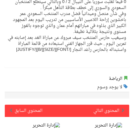
0 فيما تغلبت سوريا على النيبال 2 / 0 وبالتالي سيتطلع المنتخبان
السعودي والسوري إلى خطف بطاقة التأهل مبكراً .
وفي شأن متصل وميدانياً فضل مدرب المنتخب السعودي عمر
باخشوين إراحة اللاعبين الأساسيين من تدريب اليوم بعد المجهود
الكبير الذي بذلوه في مباراتهم أمام عمان والذي توجوه بالفوز
مستوى ونتيجة بثلاثية نظيفة.
وسيغيب حارس المنتخب سيف مبروك عن مباراة الغد بعد إصابته في
تمرين اليوم , حيث قرر الجهاز الفني استبعاده من قائمة المباراة
واستبداله بالحارس راغد النجار [/FONT][/SIZE][/B][/JUSTIFY]
الرياضة
لا يوجد وسوم
المحتوى التالي
المحتوى السابق