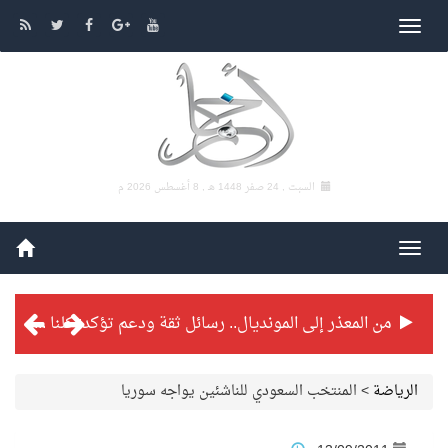
السبت , 24 صفر 1448 هـ ,
8 أغسطس 2026 م
من المعذر إلى المونديال.. رسائل ثقة ودعم تؤكد: كلنا مع الأخضر
شراكة تطويرية مرتقبة بين التايكوندو السعودي والفرنسي
الرياضة
>
المنتخب السعودي للناشئين يواجه سوريا
بطولة بلدية الجبيل الرمضانية تواصل منافساتها بمستويات فنية عالية