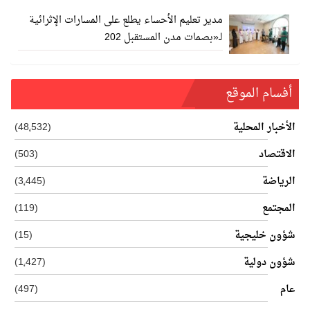
مدير تعليم الأحساء يطلع على المسارات الإثرائية
لـ«بصمات مدن المستقبل 202
أفسام الموقع
الأخبار المحلية
(48٬532)
الاقتصاد
(503)
الرياضة
(3٬445)
المجتمع
(119)
شؤون خليجية
(15)
شؤون دولية
(1٬427)
عام
(497)