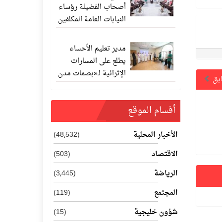
أصحاب الفضيلة رؤساء
النيابات العامة المكلفين
حديثًا
مدير تعليم الأحساء
يطلع على المسارات
الإثرائية لـ«بصمات مدن
ابق
المستقبل 202
أفسام الموقع
الأخبار المحلية
(48٬532)
الاقتصاد
(503)
الرياضة
(3٬445)
المجتمع
(119)
شؤون خليجية
(15)