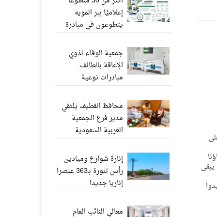
أكثر من 30 متطوعًا
إعلاميًا ببر المويه
يتطوعون في مبادرة
«ناشر الخير» عبر
واتساب
جمعية الوفاء لذوي
الإعاقة بالطائف..
مبادرات نوعية
وإنجازات إنسانية تعزز
جودة الحياة
محافظ القطيف يلتقي
مدير فرع الجمعية
العربية السعودية
على
للثقافة والفنون بالدمام
نا
إنارة شوارع وميادين
 يبقى
رأس تنورة بـ363 عنصرا
إناريا جديدا
دوا
معالي النائب العام