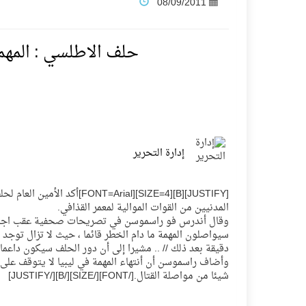
08/09/2011
فنّ المكاتب للتجارة توقّع اتفاقية شراكة مع أكاد
حلف الاطلسي : المهم
نادي النور يحقق المركز الأول في منافسات كرة ا
تنافس قوي بين كبرى الإسطبلات في ثاني أساب
إدارة التحرير
سيل الخير يروي ملاعب الكوكب
[FY][B][SIZE=4][FONT=Arial
كأس العالم للرياضات الإلكترونية شاهد على رياد
المدنيين من القوات الموالية لمعمر القذافي.
وقال أندرس فو راسموسن في تصريحات صحفية عقب اجتماعه 
سيواصلون المهمة ما دام الخطر قائما ، حيث لا تزال توجد
المنتخب السعودي ينافس (64) دولة في أولمبياد الفلك والفيزياء الفلكية الدولي بالهند
دقيقة بعد ذلك // .. مشيرا إلى أن دور الحلف سيكون داعما
وأضاف راسموسن أن أنتهاء المهمة في ليبيا لا يتوقف على ا
شيئا من مواصلة القتال.[/FONT][/SIZE][/B][/JUSTIFY]
كأس العالم للرياضات الإلكترونية: فريق Karmine Corp الفرنسي بطلًا لبطولة Rocket League