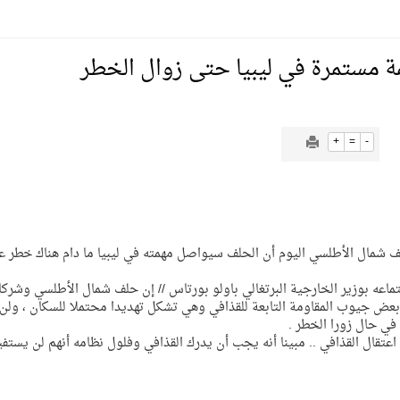
يمية الهلال
ة مستمرة في ليبيا حتى زوال الخطر
لسلة بالأولمبياد الخاص لدوم الرياضة للجميع
+
=
-
يع موسم سباقات الرياض
JUSTI]أكد الأمين العام لحلف شمال الأطلسي اليوم أن الحلف سيواصل مهمته في ليبيا ما دام هناك خطر 
ة المملكة والنهضة الشاملة فيها
بوزير الخارجية البرتغالي باولو بورتاس // إن حلف شمال الأطلسي وشركاؤ
 بعض جيوب المقاومة التابعة للقذافي وهي تشكل تهديدا محتملا للسكان ، ولن
 في حال زورا الخطر .
عتقال القذافي .. مبينا أنه يجب أن يدرك القذافي وفلول نظامه أنهم لن يستفي