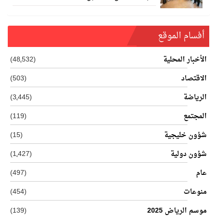
أفسام الموقع
الأخبار المحلية
(48٬532)
الاقتصاد
(503)
الرياضة
(3٬445)
المجتمع
(119)
شؤون خليجية
(15)
شؤون دولية
(1٬427)
عام
(497)
منوعات
(454)
موسم الرياض 2025
(139)