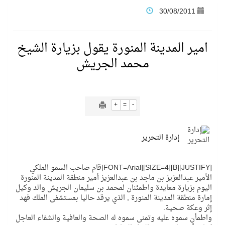
30/08/2011
فنّ المكاتب للتجارة توقّع اتفاقية شراكة مع أكاديمية الهلال
امير المدينة المنورة يقول بزيارة الشيخ
نادي النور يحقق المركز الأول في منافسات كرة السلة بالأولمبياد الخاص لدوم الرياضة للجميع
محمد الجريش
تنافس قوي بين كبرى الإسطبلات في ثاني أسابيع موسم سباقات الرياض
+
=
-
سيل الخير يروي ملاعب الكوكب
إدارة التحرير
كأس العالم للرياضات الإلكترونية شاهد على ريادة المملكة والنهضة الشاملة فيها
[JUSTIFY][B][SIZE=4][FONT=Arial]قام صاحب السمو الملكي
المنتخب السعودي ينافس (64) دولة في أولمبياد الفلك والفيزياء الفلكية الدولي بالهند
الأمير عبدالعزيز بن ماجد بن عبدالعزيز أمير منطقة المدينة المنورة
اليوم بزيارة معايدة واطمئنان لمحمد بن سليمان الجريش والد وكيل
إمارة منطقة المدينة المنورة , الذي يرقد حاليا بمستشفى الملك فهد
إثر وعكة صحية.
كأس العالم للرياضات الإلكترونية: فريق Karmine Corp الفرنسي بطلًا لبطولة Rocket League
واطمأن سموه عليه وتمنى سموه له الصحة والعافية والشفاء العاجل