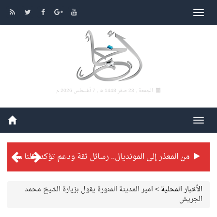
الجمعة , 23 صفر 1448 هـ ,
7 أغسطس 2026 م
من المعذر إلى المونديال.. رسائل ثقة ودعم تؤكد: كلنا مع الأخضر
شراكة تطويرية مرتقبة بين التايكوندو السعودي والفرنسي
الأخبار المحلية
>
امير المدينة المنورة يقول بزيارة الشيخ محمد
الجريش
بطولة بلدية الجبيل الرمضانية تواصل منافساتها بمستويات فنية عالية