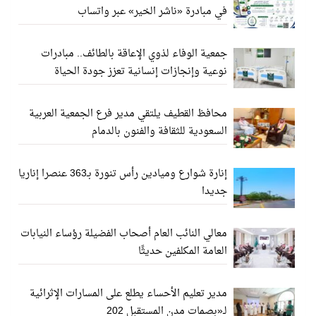
في مبادرة «ناشر الخير» عبر واتساب
جمعية الوفاء لذوي الإعاقة بالطائف.. مبادرات
نوعية وإنجازات إنسانية تعزز جودة الحياة
محافظ القطيف يلتقي مدير فرع الجمعية العربية
السعودية للثقافة والفنون بالدمام
إنارة شوارع وميادين رأس تنورة بـ363 عنصرا إناريا
جديدا
معالي النائب العام أصحاب الفضيلة رؤساء النيابات
العامة المكلفين حديثًا
مدير تعليم الأحساء يطلع على المسارات الإثرائية
لـ«بصمات مدن المستقبل 202