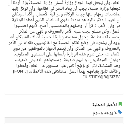
العلم، وأن يُجعل لهذا الجهاز وزارة تُسمَّى وزارة الحسبة، وإذا أردنا أن
نجعلها وزارة حسبة، يجب أن يعاد النظر في نظامها، وأن توكل إليها
صلاحيات ومهام منها جباية الزكاة، ومراقبة الأسعار. وأكَّد العبيكان
أن تغيير المنكر باليد هو منوط بـذوي السلطان الذين أعطوا الولاية
من ولي الأمر، ذاكراً أن وصفهم بـالمحتسبين أصح، لأنهم احتسبوا
العمل، وكل مسلم يجب عليه الأمر بالمعروف والنهي عن المنكر
بحسب الاستطاعة. وحول مقترحه وزارة الحسبة أضاف العبيكان أنه
يريد أن يشترك في وضع نظام الحسبة مع القانونيين، فقهاء في الأمر
بالمعروف والنهي عن المنكر، وأن يُدعم الجهاز بالموظفين من ذوي
الكفاءات، حتى تقوم هذه الوزارة بأعمالها على المستوى المطلوب.
ويقول: الميدانيون رواتبهم ضعيفة، ومستواهم التعليمي ضعيف،
وهنا المشكلة، لكن لو وُضِع أناس على مستوى من العلم، وأعطوا
وظائف تليق بقيامهم بهذا العمل، سنتلافى هذه الأخطاء. [/FONT]
[/SIZE][/B][/JUSTIFY]
الأخبار المحلية
لا يوجد وسوم