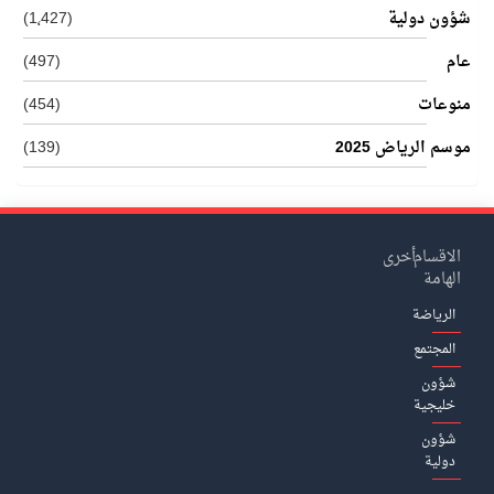
شؤون دولية
(1٬427)
عام
(497)
منوعات
(454)
موسم الرياض 2025
(139)
الاقسام
أخرى
الهامة
الرياضة
المجتمع
شؤون
خليجية
شؤون
دولية