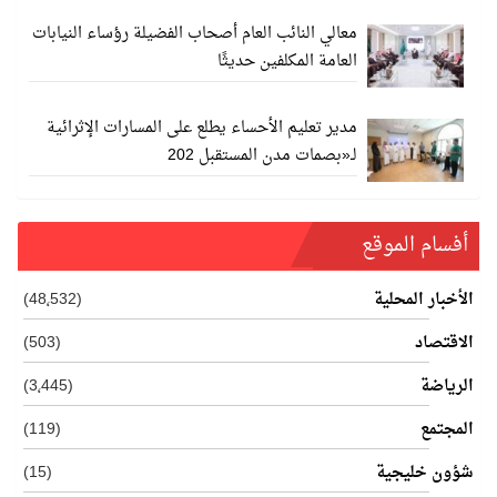
معالي النائب العام أصحاب الفضيلة رؤساء النيابات
العامة المكلفين حديثًا
مدير تعليم الأحساء يطلع على المسارات الإثرائية
لـ«بصمات مدن المستقبل 202
أفسام الموقع
الأخبار المحلية
(48٬532)
الاقتصاد
(503)
الرياضة
(3٬445)
المجتمع
(119)
شؤون خليجية
(15)