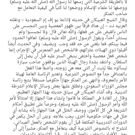
لا بالطريقة الشرعية التي رسمها لنا رسول الله (صلى الله عليه وسلم)
ووصفها لنا علماء الإسلام ووضعوا لنا كتباً في كيفية التعامل مع
صاحب المنكر.
وقال الشيخ العبيكان في حديثه لإذاعة يو إف إم السعودية – ونقلته
العربيه نت – إن هناك فرقاً بين ظهور المعصية وبين التجسس على
الناس بالقبض على من فعلها، والله تعالى قال: ولا تجسسوا ولم
يستثنِ أحداً، ويقول الرسول (صلى الله عليه وسلم): تعافوا الحدود
فيما بينكم، فما بلغني من حد فقد وجب. ويضيف: وفي الحديث أيضاً
أقيلوا ذوي الهيئات عثراتهم، فالشخص غير المتمرس في الإجرام، إنما
شخص فعل معصية واختفى ينبغي الستر عليه قبل أن يصل إلى
السلطان. وانتقد بشدة رجال الهيئة الذين يوقفون صاحب سيارة
ليسألوه عمَّا يُثبت أن التي معه هي زوجته، واصفاً هذا الفعل
بـالمتنافي جداً مع النصوص الشرعية. وتعتبر الرئاسة العامة لهيئة
الأمر بالمعروف والنهي عن المنكر جهازاً حكومياً مستقلاً يتبع رئاسة
مجلس الوزراء السعودي، وتطلق عليها بعض وسائل الإعلام الشرطة
الدينية. وقد أشاد العبيكان في سياق حديثه بهذا الجهاز العظيم،
وقال إن القادة في المملكة ما قاموا بإنشاء هذا الجهاز إلا امتثالاً لأمر
الله وأمر الرسول (صلى الله عليه وسلم)، وحرصاً على تطبيق أحكام
الشريعة في كل الأمور، ووصف الخلل في هذا الجهاز بأنه يشابه أي
خلل في جهات حكومية أخرى، يجب علاجه. وبيّن أن الحل يكمن في
الدورات التدريبية المكثفة قبل أن يقوم الشخص بالعمل الميداني،
لتشرح له بالنصوص الشرعية كيف يتعامل مع المنكر، مشيراً إلى أن
بعض الأفراد يلتحقون بالعمل الميداني قبل الالتحاق بالدورات.