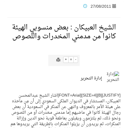
27/08/2011
نادي النور يحقق المركز الأول في منافسات كرة السلة بالأولمبياد الخاص لدوم الرياضة للجميع
الشيخ العبيكان : بعض منسوبي الهيئة
تنافس قوي بين كبرى الإسطبلات في ثاني أسابيع موسم سباقات الرياض
كانوا من مدمني المخدرات واللصوص
سيل الخير يروي ملاعب الكوكب
+
=
-
كأس العالم للرياضات الإلكترونية شاهد على ريادة المملكة والنهضة الشاملة فيها
إدارة التحرير
المنتخب السعودي ينافس (64) دولة في أولمبياد الفلك والفيزياء الفلكية الدولي بالهند
[JUSTIFY][B][SIZE=4][FONT=Arial]اشار الشيخ عبدالمحسن
العبيكان، المستشار في الديوان الملكي السعودي إلى أن مِن مآخذه
كأس العالم للرياضات الإلكترونية: فريق Karmine Corp الفرنسي بطلًا لبطولة Rocket League
على هيئة الأمر بالمعروف والنهي عن المنكر في السعودية أن بعض
رجال الهيئة كانوا في ماضيهم إما مدمني مخدرات أو من اللصوص
ونحو ذلك، ثم يلتزمون ويقبلون بعاطفة قوية نحو الدين وإزالة
من المعذر إلى المونديال.. رسائل ثقة ودعم تؤكد: كلنا مع الأخضر
المنكرات، ثم يريدون أن يزيلوا المنكرات بالطريقة التي يريدوها هم