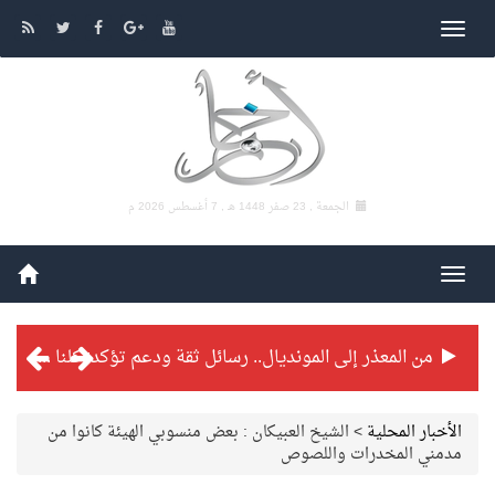
الجمعة , 23 صفر 1448 هـ ,
7 أغسطس 2026 م
شراكة تطويرية مرتقبة بين التايكوندو السعودي والفرنسي
بطولة بلدية الجبيل الرمضانية تواصل منافساتها بمستويات فنية عالية
الأخبار المحلية
>
الشيخ العبيكان : بعض منسوبي الهيئة كانوا من
مدمني المخدرات واللصوص
فنّ المكاتب للتجارة توقّع اتفاقية شراكة مع أكاديمية الهلال