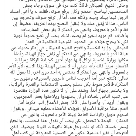
وحكى الشيخ العبيكان قائلاً: كنت مرة في سوق، وجاء بعض
المتحمسين ليناصح أحدهم وكان يرفع صوته، فقلت له يا أخي امسك
الرجل فيما بينك وبينه وتكلم معه، أما أن ترفع صوتك وتحرجه بين
الناس، هذا لا يُقبل منك ولا يُتقبل النصح بهذه الطريقة. مضيفاً: إن
نظام الأمر بالمعروف والنهي عن المنكر لا يقر بعض الممارسات.
وأضاف: كم مريد للخير لم يصبه، لذلك يجب أن نضع حدوداً قوية
لكي لا يخرج هؤلاء عن الحدود الشرعية النظامية في العمل
الميداني. وزارة الحُسبة واقترح الشيخ العبيكان في إطار حديثه عن
هيئة الأمر بالمعروف والنهي عن المنكر أن يُلغى جهاز الهيئة، وتُنشأ
مكانها وزارة الحُسبة توكل إليها مهام أخرى كجباية الزكاة ومراقبة
الأسعار، مبرراً ذلك بأنه ينبغي أن لا تسمى الهيئة بهذا الاسم، لأن الأمر
بالمعروف والنهي عن المنكر لا يختص به أحد دون آخر، إذا يقول الله
تعالى: (كنتم خير أمة أخرجت للناس تأمرون بالمعروف وتنهون عن
المنكر)، فالأمر منوط بكل مسلم بحسب الاستطاعة والقدرة والولاية،
ولا يختص بجهاز أبداً. وشدد على أن لا تكون هذه الوزارة مقتصرة
على تنبيه الناس للصلاة أو أن يجتهدوا ويلاحقوا بعض المجرمين،
ويقول: أريد أن يأخذوا على الأقل بعض الأعمال التي ذكرها أهل
العلم، مثلاً مراقبة الأسواق، فهؤلاء الأعضاء عملهم ميداني. ويقول:
اسمهم طويل (الرئاسة العامة لهيئة الأمر بالمعروف والنهي عن
المنكر).. اللوحة لا تحتمل، لكن يجب أن نقول: هذا مُحتسب، والجهاز
يُسمى حُسبة، لأنك لو قلت رجل هيئة فالهيئات كثيرة. ويضيف: الذي
أقترحه أن تغير التسمية لتكون هي التسمية المعروفة في كتب أهل