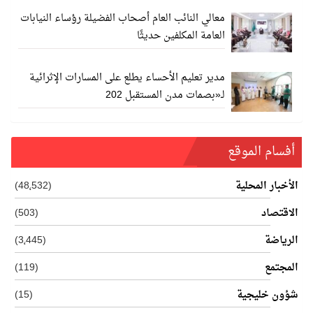
معالي النائب العام أصحاب الفضيلة رؤساء النيابات
العامة المكلفين حديثًا
مدير تعليم الأحساء يطلع على المسارات الإثرائية
لـ«بصمات مدن المستقبل 202
أفسام الموقع
الأخبار المحلية
(48٬532)
الاقتصاد
(503)
الرياضة
(3٬445)
المجتمع
(119)
شؤون خليجية
(15)