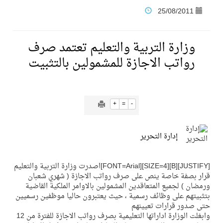
25/08/2011
فنّ المكاتب للتجارة توقّع اتفاقية شراكة مع أكاديمية الهلال
وزارة التربية والتعليم تعتمد صرف
نادي النور يحقق المركز الأول في منافسات كرة السلة بالأولمبياد الخاص لدوم الرياضة للجميع
رواتب الاجازة للمشمولين بالتثبيت
تنافس قوي بين كبرى الإسطبلات في ثاني أسابيع موسم سباقات الرياض
+
=
-
سيل الخير يروي ملاعب الكوكب
إدارة التحرير
كأس العالم للرياضات الإلكترونية شاهد على ريادة المملكة والنهضة الشاملة فيها
[JUSTIFY][B][SIZE=4][FONT=Arial]اصدرت وزارة التربية والتعليم
قرار بصفة خاصة ينص على صرف رواتب الاجازة ( شهري شعبان
المنتخب السعودي ينافس (64) دولة في أولمبياد الفلك والفيزياء الفلكية الدولي بالهند
ورمضان ) لجميع المتعاقدين المشمولين بالاوامر الملكية القاضية
بتثبيتهم على وظائف رسمية ، حيث يعتبرون حاليا موظفين رسميين
حتى صدور قرارات تعيينهم
كأس العالم للرياضات الإلكترونية: فريق Karmine Corp الفرنسي بطلًا لبطولة Rocket League
وابغلت الوزارة اداراتها التعليمية بصرف رواتب الاجازة للفترة من 12