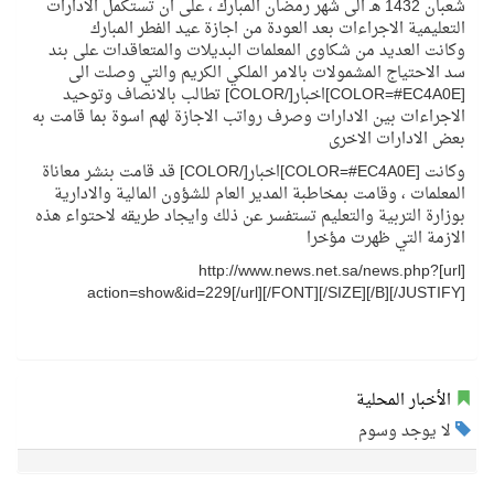
شعبان 1432 هـ الى شهر رمضان المبارك ، على ان تستكمل الادارات
التعليمية الاجراءات بعد العودة من اجازة عيد الفطر المبارك
وكانت العديد من شكاوى المعلمات البديلات والمتعاقدات على بند
سد الاحتياج المشمولات بالامر الملكي الكريم والتي وصلت الى
[COLOR=#EC4A0E]اخبار[/COLOR] تطالب بالانصاف وتوحيد
الاجراءات بين الادارات وصرف رواتب الاجازة لهم اسوة بما قامت به
بعض الادارات الاخرى
وكانت [COLOR=#EC4A0E]اخبار[/COLOR] قد قامت بنشر معاناة
المعلمات ، وقامت بمخاطبة المدير العام للشؤون المالية والادارية
بوزارة التربية والتعليم تستفسر عن ذلك وايجاد طريقه لاحتواء هذه
الازمة التي ظهرت مؤخرا
[url]http://www.news.net.sa/news.php?
action=show&id=229[/url][/FONT][/SIZE][/B][/JUSTIFY]
الأخبار المحلية
لا يوجد وسوم