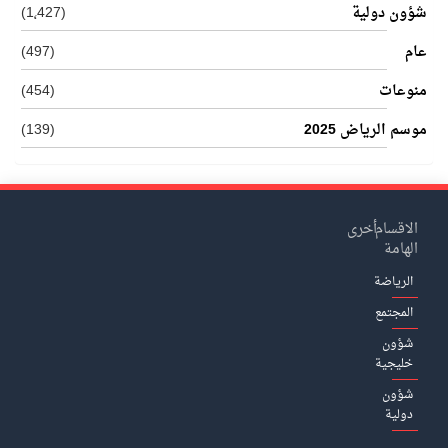
شؤون دولية
(1٬427)
عام
(497)
منوعات
(454)
موسم الرياض 2025
(139)
الاقسام
أخرى
الهامة
الرياضة
المجتمع
شؤون
خليجية
شؤون
دولية