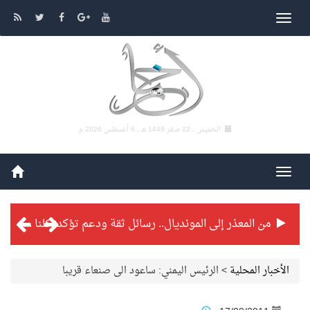
الخميس , 22 صفر 1448 هـ ,
6 أغسطس 2026 م
من المعذر إلى المونديال.. رسائل ثقة ودعم تؤكد: كلنا مع الأخضر
شراكة تطويرية مرتقبة بين التايكوندو السعودي والفرنسي
الأخبار المحلية
>
الرئيس اليمني: ساعود الى صنعاء قريبا
بطولة بلدية الجبيل الرمضانية تواصل منافساتها بمستويات فنية عالية