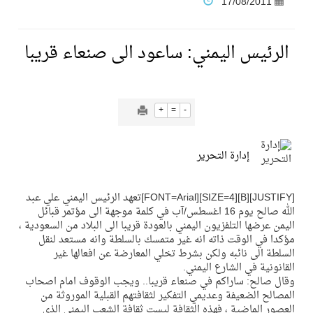
17/08/2011
فنّ المكاتب للتجارة توقّع اتفاقية شراكة مع أكاديمية الهلال
الرئيس اليمني: ساعود الى صنعاء قريبا
نادي النور يحقق المركز الأول في منافسات كرة السلة بالأولمبياد الخاص لدوم الرياضة للجميع
+
=
-
تنافس قوي بين كبرى الإسطبلات في ثاني أسابيع موسم سباقات الرياض
إدارة التحرير
سيل الخير يروي ملاعب الكوكب
[JUSTIFY][B][SIZE=4][FONT=Arial]تعهد الرئيس اليمني علي عبد
كأس العالم للرياضات الإلكترونية شاهد على ريادة المملكة والنهضة الشاملة فيها
الله صالح يوم 16 اغسطس/آب في كلمة موجهة الى مؤتمر قبائل
اليمن عرضها التلفزيون اليمني بالعودة قريبا الى البلاد من السعودية ،
مؤكدا في الوقت ذاته انه غير متمسك بالسلطة وانه مستعد لنقل
المنتخب السعودي ينافس (64) دولة في أولمبياد الفلك والفيزياء الفلكية الدولي بالهند
السلطة الى نائبه ولكن بشرط تخلي المعارضة عن افعالها غير
القانونية في الشارع اليمني.
وقال صالح: ساراكم في صنعاء قريبا.. ويجب الوقوف امام اصحاب
كأس العالم للرياضات الإلكترونية: فريق Karmine Corp الفرنسي بطلًا لبطولة Rocket League
المصالح الضعيفة وعديمي التفكير لثقافتهم القبلية الموروثة من
العصور الماضية ، فهذه الثقافة ليست ثقافة الشعب اليمني الذي