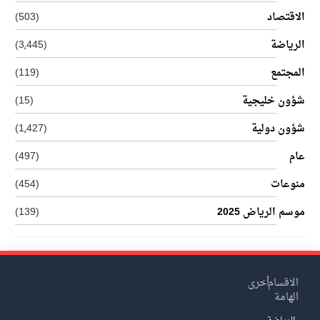
الاقتصاد
(503)
الرياضة
(3٬445)
المجتمع
(119)
شؤون خليجية
(15)
شؤون دولية
(1٬427)
عام
(497)
منوعات
(454)
موسم الرياض 2025
(139)
الاقسام
أخرى
الهامة