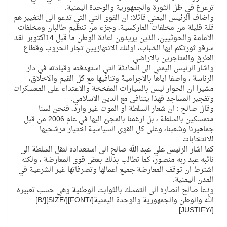
ترعرع في ظل الثورة والجمهورية والوحدة اليمنية.
واضاف الرئيس اليمني قائلا: ان القوى التي التي تدعو الى التغيير هم
قلة قليلة من مخلفات الماركسية، وجزء من تنظيم طالبان ومخلفات
الامامة والحوثيين، الذين يريدون اعادة الوطن ما قبل 14اكتوبر. لقد
سرقو ثورتكم ايها الشباب، اولئك الانتهازيين تجار الحروب وقطاع
الطرق والمتاجرين بالاراضي.
واشار الرئيس اليمني الى الحادثة التي استهدفته وقيادته في دار
الرئاسة ، واصفا اياها بالاجرامية وتنافيها مع كل القيم والاخلاق،
مشيرا ان الحوار ليس بالسيارات المفخخة والاعتداء على المعسكرات
وتفجير المساجد فهذا يتنافى مع الدين الاسلامي.
وقال صالح : ان شعار السلطة او الموت غير وارد، فنحن لسنا
متمسكين بالسلطة ، بل ارغمنا بالمجئ اليها في عام 2006 من قبل
جماهيرنا وشعبنا، وعلى كل القوى السياسية اختيار مرشحيها
للانتخابات.
كما اشار الرئيس علي عبد الله صالح الى استعداده لنقل السلطة الى
نائبه عبد ربه منصور، كما تطالب بذلك بعض قوى المعارضة ، ولكنه
اشترط ان توقف المعارضة جميع اعمالها وتصرفاتها غير الشرعية في
المدن اليمنية.
ودعا صالح انصاره الى التمسك بالثوابت الوطنية وهي حسب تعبيره
الله والوطن والجمهورية والوحدة اليمنية[/FONT][/SIZE][/B]
[/JUSTIFY]