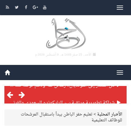
الأحد , 25 صفر 1448 هـ ,
9 أغسطس 2026 م
شراكة تطويرية مرتقبة بين التايكوندو السعودي والفرنسي
بطولة بلدية الجبيل الرمضانية تواصل منافساتها بمستويات فنية عالية
الأخبار المحلية
>
تعليم حفر الباطن يبدأ باستقبال المرشحات
للوظائف التعليمية
فنّ المكاتب للتجارة توقّع اتفاقية شراكة مع أكاديمية الهلال