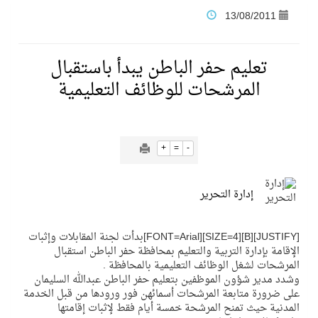
13/08/2011
نادي النور يحقق المركز الأول في منافسات كرة السلة بالأولمبياد الخاص لدوم الرياضة للجميع
تعليم حفر الباطن يبدأ باستقبال
تنافس قوي بين كبرى الإسطبلات في ثاني أسابيع موسم سباقات الرياض
المرشحات للوظائف التعليمية
سيل الخير يروي ملاعب الكوكب
+
=
-
كأس العالم للرياضات الإلكترونية شاهد على ريادة المملكة والنهضة الشاملة فيها
إدارة التحرير
المنتخب السعودي ينافس (64) دولة في أولمبياد الفلك والفيزياء الفلكية الدولي بالهند
[JUSTIFY][B][SIZE=4][FONT=Arial]بدأت لجنة المقابلات وإثبات
الإقامة بإدارة التربية والتعليم بمحافظة حفر الباطن استقبال
كأس العالم للرياضات الإلكترونية: فريق Karmine Corp الفرنسي بطلًا لبطولة Rocket League
المرشحات لشغل الوظائف التعليمية بالمحافظة .
وشدد مدير شؤون الموظفين بتعليم حفر الباطن عبدالله السليمان
من المعذر إلى المونديال.. رسائل ثقة ودعم تؤكد: كلنا مع الأخضر
على ضرورة متابعة المرشحات أسمائهن فور ورودها من قبل الخدمة
المدنية حيث تمنح المرشحة خمسة أيام فقط لإثبات إقامتها