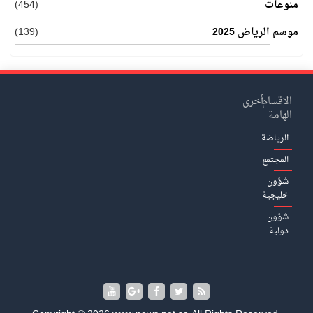
منوعات
(454)
موسم الرياض 2025
(139)
الاقسام
أخرى
الهامة
الرياضة
المجتمع
شؤون
خليجية
شؤون
دولية