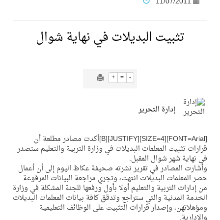
11/07/2011
فنّ المكاتب للتجارة توقّع اتفاقية شراكة مع أكاديمية الهلال
تثبيت البديلات في نهاية شوال
نادي النور يحقق المركز الأول في منافسات كرة السلة بالأولمبياد الخاص لدوم الرياضة للجميع
+
=
-
تنافس قوي بين كبرى الإسطبلات في ثاني أسابيع موسم سباقات الرياض
إدارة التحرير
سيل الخير يروي ملاعب الكوكب
[FONT=Arial][SIZE=4][JUSTIFY][B]أكدت مصادر مطلعة أن
كأس العالم للرياضات الإلكترونية شاهد على ريادة المملكة والنهضة الشاملة فيها
قرارات تثبيت المعلمات البديلات في وزارة التربية والتعليم ستصدر
في نهاية شهر شوال المقبل.
وأشارت المصادر في تقرير نشرته صحيفة عكاظ اليوم إلى أن أعمال
المنتخب السعودي ينافس (64) دولة في أولمبياد الفلك والفيزياء الفلكية الدولي بالهند
حصر المعلمات البديلات انتهت، وتجري مراجعة البيانات المرفوعة
من إدارات التربية والتعليم أولا بأول ورفعها للجنة المشكلة في وزارة
الخدمة المدنية والتي ستراجع وتدقق كافة بيانات المعلمات البديلات
كأس العالم للرياضات الإلكترونية: فريق Karmine Corp الفرنسي بطلًا لبطولة Rocket League
ومؤهلاتهن، وإصدار قرارات التثبيت على الوظائف التعليمية
والإدارية.