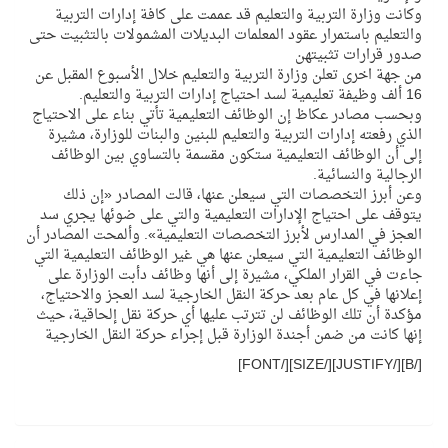
وكانت وزارة التربية والتعليم قد عممت على كافة إدارات التربية
والتعليم باستمرار عقود المعلمات البديلات المشمولات بالتثبيت حتى
صدور قرارات تثبيتهن
من جهة اخرى تعلن وزارة التربية والتعليم خلال الأسبوع المقبل عن
16 ألف وظيفة تعليمية لسد احتياج إدارات التربية والتعليم.
وبحسب مصادر عكاظ إن الوظائف التعليمية تأتي بناء على الاحتياج
الذي رفعته إدارات التربية والتعليم للبنين والبنات للوزارة، مشيرة
إلى أن الوظائف التعليمية ستكون مقسمة بالتساوي بين الوظائف
الرجالية والنسائية.
وعن أبرز التخصصات التي سيعلن عنها، قالت المصادر «إن ذلك
يتوقف على احتياج الإدارات التعليمية والتي على ضوئها يجري سد
العجز في المدارس لأبرز التخصصات التعليمية». وألمحت المصادر أن
الوظائف التعليمية التي سيعلن عنها هي غير الوظائف التعليمية التي
جاءت في القرار الملكي، مشيرة إلى أنها وظائف دأبت الوزارة على
إعلانها في كل عام بعد حركة النقل الخارجية لسد العجز والاحتياج،
مؤكدة أن تلك الوظائف لن تترتب عليها أي حركة نقل إلحاقية، حيث
إنها كانت من ضمن أجندة الوزارة قبل إجراء حركة النقل الخارجية
[/B][/JUSTIFY][/SIZE][/FONT]