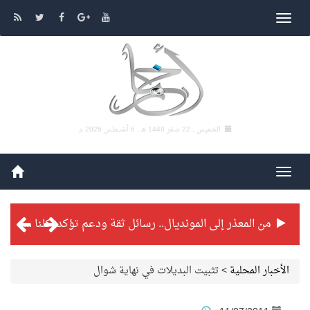
الخميس , 22 صفر 1448 هـ ,
6 أغسطس 2026 م
من المعذر إلى المونديال.. رسائل ثقة ودعم تؤكد: كلنا مع الأخضر
شراكة تطويرية مرتقبة بين التايكوندو السعودي والفرنسي
الأخبار المحلية
>
تثبيت البديلات في نهاية شوال
بطولة بلدية الجبيل الرمضانية تواصل منافساتها بمستويات فنية عالية