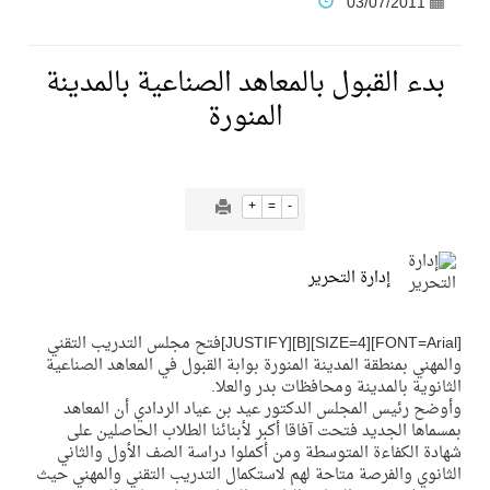
03/07/2011
فنّ المكاتب للتجارة توقّع اتفاقية شراكة مع أكاديمية الهلال
بدء القبول بالمعاهد الصناعية بالمدينة
المنورة
نادي النور يحقق المركز الأول في منافسات كرة السلة بالأولمبياد الخاص لدوم الرياضة للجميع
تنافس قوي بين كبرى الإسطبلات في ثاني أسابيع موسم سباقات الرياض
+
=
-
سيل الخير يروي ملاعب الكوكب
إدارة التحرير
كأس العالم للرياضات الإلكترونية شاهد على ريادة المملكة والنهضة الشاملة فيها
[FONT=Arial][SIZE=4][B][JUSTIFY]فتح مجلس التدريب التقني
والمهني بمنطقة المدينة المنورة بوابة القبول في المعاهد الصناعية
الثانوية بالمدينة ومحافظات بدر والعلا.
المنتخب السعودي ينافس (64) دولة في أولمبياد الفلك والفيزياء الفلكية الدولي بالهند
وأوضح رئيس المجلس الدكتور عيد بن عياد الردادي أن المعاهد
بمسماها الجديد فتحت آفاقا أكبر لأبنائنا الطلاب الحاصلين على
شهادة الكفاءة المتوسطة ومن أكملوا دراسة الصف الأول والثاني
كأس العالم للرياضات الإلكترونية: فريق Karmine Corp الفرنسي بطلًا لبطولة Rocket League
الثانوي والفرصة متاحة لهم لاستكمال التدريب التقني والمهني حيث