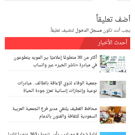
أضف تعليقاً
يجب أنت تكون
مسجل الدخول
لتضيف تعليقاً.
أحدث الأخبار
أكثر من 30 متطوعًا إعلاميًا ببر المويه يتطوعون
في مبادرة «ناشر الخير» عبر واتساب
جمعية الوفاء لذوي الإعاقة بالطائف.. مبادرات
نوعية وإنجازات إنسانية تعزز جودة الحياة
محافظ القطيف يلتقي مدير فرع الجمعية العربية
السعودية للثقافة والفنون بالدمام
إنارة شوارع وميادين رأس تنورة بـ363 عنصرا إناريا