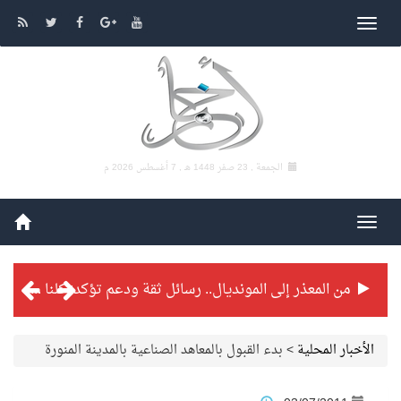
الجمعة , 23 صفر 1448 هـ ,
7 أغسطس 2026 م
من المعذر إلى المونديال.. رسائل ثقة ودعم تؤكد: كلنا مع الأخضر
شراكة تطويرية مرتقبة بين التايكوندو السعودي والفرنسي
الأخبار المحلية
>
بدء القبول بالمعاهد الصناعية بالمدينة المنورة
بطولة بلدية الجبيل الرمضانية تواصل منافساتها بمستويات فنية عالية