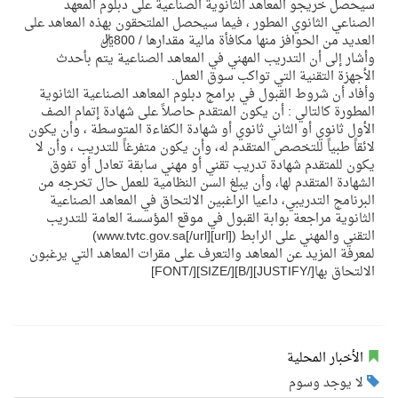
سيحصل خريجو المعاهد الثانوية الصناعية على دبلوم المعهد
الصناعي الثانوي المطور ، فيما سيحصل الملتحقون بهذه المعاهد على
العديد من الحوافز منها مكافأة مالية مقدارها / 800ريال
وأشار إلى أن التدريب المهني في المعاهد الصناعية يتم بأحدث
الأجهزة التقنية التي تواكب سوق العمل.
وأفاد أن شروط القبول في برامج دبلوم المعاهد الصناعية الثانوية
المطورة كالتالي : أن يكون المتقدم حاصلاً على شهادة إتمام الصف
الأول ثانوي أو الثاني ثانوي أو شهادة الكفاءة المتوسطة ، وأن يكون
لائقاً طبياً للتخصص المتقدم له، وأن يكون متفرغاً للتدريب ، وأن لا
يكون للمتقدم شهادة تدريب تقني أو مهني سابقة تعادل أو تفوق
الشهادة المتقدم لها، وأن يبلغ السن النظامية للعمل حال تخرجه من
البرنامج التدريبي، داعيا الراغبين الالتحاق في المعاهد الصناعية
الثانوية مراجعة بوابة القبول في موقع المؤسسة العامة للتدريب
التقني والمهني على الرابط ([url]www.tvtc.gov.sa[/url])
لمعرفة المزيد عن المعاهد والتعرف على مقرات المعاهد التي يرغبون
الالتحاق بها[/JUSTIFY][/B][/SIZE][/FONT]
الأخبار المحلية
لا يوجد وسوم