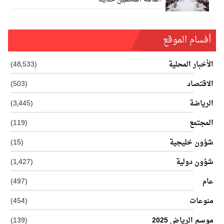
أفسام الموقع
الأخبار المحلية
(48٬533)
الاقتصاد
(503)
الرياضة
(3٬445)
المجتمع
(119)
شؤون خليجية
(15)
شؤون دولية
(1٬427)
عام
(497)
منوعات
(454)
موسم الرياض 2025
(139)