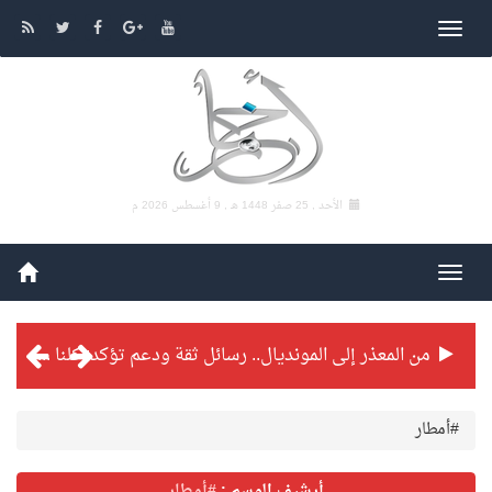
الأحد , 25 صفر 1448 هـ ,
9 أغسطس 2026 م
من المعذر إلى المونديال.. رسائل ثقة ودعم تؤكد: كلنا مع الأخضر
شراكة تطويرية مرتقبة بين التايكوندو السعودي والفرنسي
#أمطار
بطولة بلدية الجبيل الرمضانية تواصل منافساتها بمستويات فنية عالية
أرشيف الوسم :
#أمطار