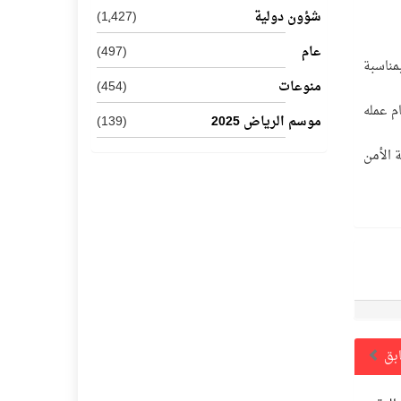
شؤون دولية
(1٬427)
عام
(497)
مناسبة
منوعات
(454)
م عمله
موسم الرياض 2025
(139)
 الأمن
ابق