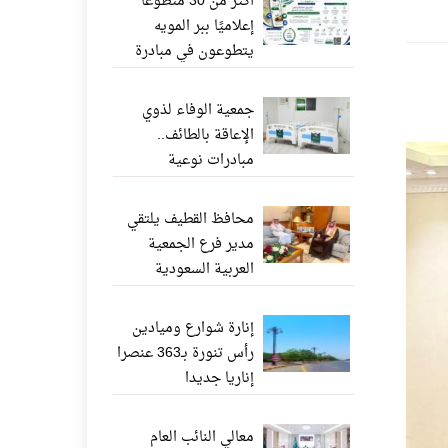
أكثر من 30 متطوعًا
إعلاميًا ببر المويه
يتطوعون في مبادرة
«ناشر الخير» عبر
واتساب
جمعية الوفاء لذوي
الإعاقة بالطائف..
مبادرات نوعية
وإنجازات إنسانية تعزز
جودة الحياة
محافظ القطيف يلتقي
مدير فرع الجمعية
العربية السعودية
للثقافة والفنون بالدمام
إنارة شوارع وميادين
رأس تنورة بـ363 عنصرا
إناريا جديدا
معالي النائب العام