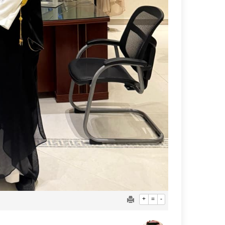
+
=
-