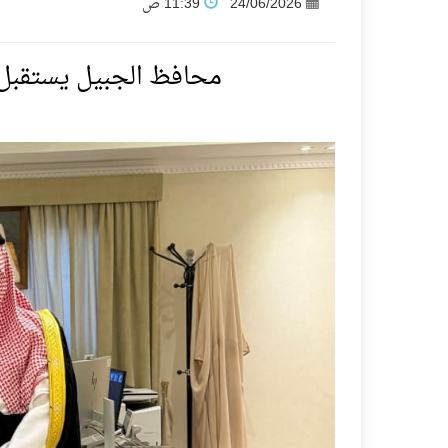
24/06/2026
11:39 ص
فنّ المكاتب للتجارة توقّع اتفاقية شراكة مع أكاد
محافظ الجبيل يستقبل 
نادي النور يحقق المركز الأول في منافسات كرة ا
تنافس قوي بين كبرى الإسطبلات في ثاني أساب
سيل الخير يروي ملاعب الكوكب
كأس العالم للرياضات الإلكترونية شاهد على رياد
المنتخب السعودي ينافس (64) دولة في أولمبياد الفلك والفيزياء الفلكية الدولي بالهند
كأس العالم للرياضات الإلكترونية: فريق Karmine Corp الفرنسي بطلًا لبطولة Rocket League