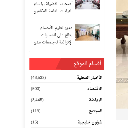
أصحاب الفضيلة رؤساء
النيابات العامة المكلفين
حديثًا
مدير تعليم الأحساء
يطلع على المسارات
الإثرائية لـ«بصمات مدن
المستقبل 202
أفسام الموقع
الأخبار المحلية
(48٬532)
الاقتصاد
(503)
الرياضة
(3٬445)
المجتمع
(119)
شؤون خليجية
(15)