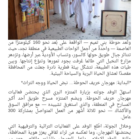
وتُعد حوطة بني تميم — الواقعة على بُعد نحو 160 كيلومترًا من
العاصمة — واحدةً من أجمل الواحات الطبيعية في منطقة نجد، حيث
تتناثر جبال طويق حولها كالسور، وتنساب الأودية عبر أرضها، وتزدهر
مزارع النخيل التي طالما عُرفت بجود تمورها وتنوّع إنتاجها. وبين
طيات هذه الطبيعة، تتشكّل بيئة فطرية نادرة جعلت من المحافظة
مقصدًا لعشاق الحياة البرية والسياحة البيئية.
*البداية: مهرجان خريف الحوطة… نبض الحياة ووجه التراث*
استهلّ الوفد جولته بزيارة المنتزه البري الذي يحتضن فعاليات
مهرجان خريف الحوطة. ويضم المنتزه مسرح طويق أحد أكبر
المسارح في المنطقة، والذي استغرق تشييده — مع مرافق السوق
والأكشاك — نحو ثلاثة أشهر من العمل المتواصل بمشاركة 300
عامل.
وخلال الجولة، اطّلع الوفد على الفعاليات التراثية والترفيهية التي
يحتضنها المهرجان، وما تعكسه من ثراء ثقافي يعزز هوية المحافظة،
والتقى الوفد الإعلامي داخل المهرجان بالشاعر والقاص حمد بن