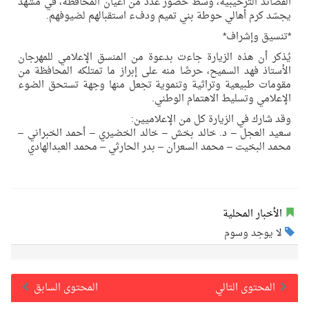
القصائد الترحيبية، وسط حضور عدد من أعيان المحافظة، في مشهد
يجسّد كرم أهالي حوطة بني تميم ودفء استقبالهم لضيوفهم.
*تنسيق وإشراف*
يُذكر أن هذه الزيارة جاءت بدعوة من المنسق الإعلامي للمهرجان
الأستاذ فهد السميح، حرصًا منه على إبراز ما تمتلكه المحافظة من
مقومات طبيعية وتراثية وتنموية تجعل منها وجهة تستحق الضوء
الإعلامي وتسليط الاهتمام الوطني.
وقد شارك في الزيارة كل من الإعلاميين:
سعيد العجل – د. خالد بخش – خالد الخضيري – أحمد الخبراني –
محمد البخيت – محمد السعران – بدر الحارثي – محمد العبدالهادي
الأخبار المحلية
لا يوجد وسوم
المحتوى التالي
المحتوى السابق