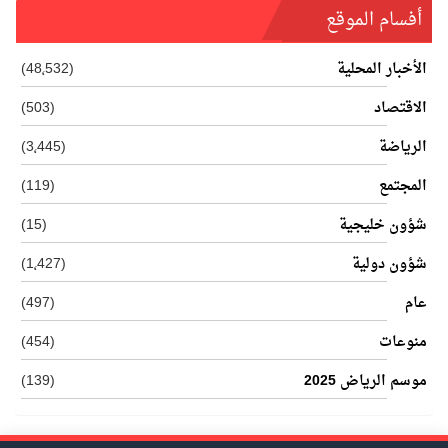
أفسام الموقع
الأخبار المحلية
(48٬532)
الاقتصاد
(503)
الرياضة
(3٬445)
المجتمع
(119)
شؤون خليجية
(15)
شؤون دولية
(1٬427)
عام
(497)
منوعات
(454)
موسم الرياض 2025
(139)