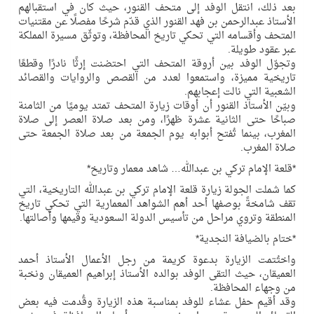
بعد ذلك، انتقل الوفد إلى متحف القنور، حيث كان في استقبالهم
الأستاذ عبدالرحمن بن فهد القنور الذي قدّم شرحًا مفصلًا عن مقتنيات
المتحف وأقسامه التي تحكي تاريخ المحافظة، وتوثّق مسيرة المملكة
عبر عقود طويلة.
وتجوّل الوفد بين أروقة المتحف التي احتضنت إرثًا نادرًا وقطعًا
تاريخية مميزة، واستمعوا لعدد من القصص والروايات والقصائد
الشعبية التي نالت إعجابهم.
وبيّن الأستاذ القنور أن أوقات زيارة المتحف تمتد يوميًا من الثامنة
صباحًا حتى الثانية عشرة ظهرًا، ومن بعد صلاة العصر إلى صلاة
المغرب، بينما تُفتح أبوابه يوم الجمعة من بعد صلاة الجمعة حتى
صلاة المغرب.
*قلعة الإمام تركي بن عبدالله… شاهد معمار وتاريخ*
كما شملت الجولة زيارة قلعة الإمام تركي بن عبدالله التاريخية، التي
تقف شامخةً بوصفها أحد أهم الشواهد المعمارية التي تحكي تاريخ
المنطقة وتروي مراحل من تأسيس الدولة السعودية وقيمها وأصالتها.
*ختام بالضيافة النجدية*
واختُتمت الزيارة بدعوة كريمة من رجل الأعمال الأستاذ أحمد
العميقان، حيث التقى الوفد بوالده الأستاذ إبراهيم العميقان ونخبة
من وجهاء المحافظة.
وقد أقيم حفل عشاء للوفد بمناسبة هذه الزيارة وقُدمت فيه بعض