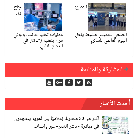
القطاع
نجاح
أول
الصحي بخميس مشيط يفعل
عمليات تنظير حالب روبوتي
اليوم العالمي للسكري
مرن بتقنية (ILY®️) في
الدمام الطبي
للمشاركة والمتابعة
أحدث الأخبار
أكثر من 30 متطوعًا إعلاميًا ببر المويه يتطوعون
في مبادرة «ناشر الخير» عبر واتساب