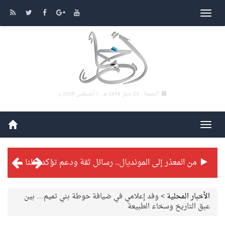
الجمعة , 23 صفر 1448 هـ ,
7 أغسطس 2026 م
من المعذر إلى المونديال.. رسائل ثقة ودعم تؤكد: كلنا مع الأخضر
شراكة تطويرية مرتقبة بين التايكوندو السعودي والفرنسي
الأخبار المحلية
>
وفد إعلامي في ضيافة حوطة بني تميم… بين
عبق التاريخ وسخاء الطبيعة
بطولة بلدية الجبيل الرمضانية تواصل منافساتها بمستويات فنية عالية