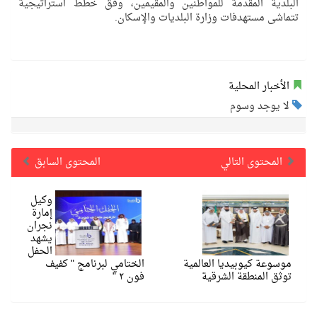
البلدية المقدمة للمواطنين والمقيمين، وفق خطط استراتيجية
تتماشى مستهدفات وزارة البلديات والإسكان.
الأخبار المحلية
لا يوجد وسوم
المحتوى التالي
المحتوى السابق
وكيل
إمارة
نجران
يشهد
الحفل
موسوعة كيوبيديا العالمية
الختامي لبرنامج " كفيف
توثق المنطقة الشرقية
فون ٢ "