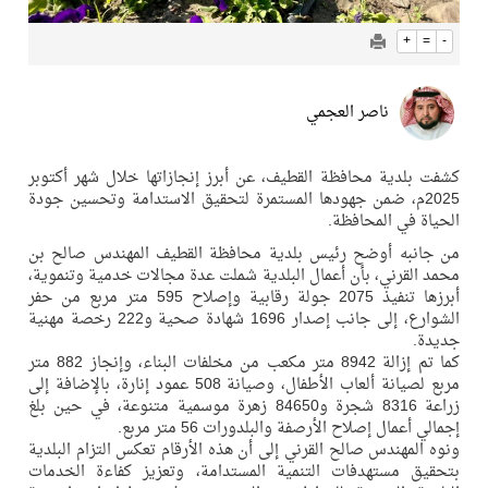
+
=
-
ناصر العجمي
كشفت بلدية محافظة القطيف، عن أبرز إنجازاتها خلال شهر أكتوبر
2025م، ضمن جهودها المستمرة لتحقيق الاستدامة وتحسين جودة
الحياة في المحافظة.
من جانبه أوضح رئيس بلدية محافظة القطيف المهندس صالح بن
محمد القرني، بأن أعمال البلدية شملت عدة مجالات خدمية وتنموية،
أبرزها تنفيذ 2075 جولة رقابية وإصلاح 595 متر مربع من حفر
الشوارع، إلى جانب إصدار 1696 شهادة صحية و222 رخصة مهنية
جديدة.
كما تم إزالة 8942 متر مكعب من مخلفات البناء، وإنجاز 882 متر
مربع لصيانة ألعاب الأطفال، وصيانة 508 عمود إنارة، بالإضافة إلى
زراعة 8316 شجرة و84650 زهرة موسمية متنوعة، في حين بلغ
إجمالي أعمال إصلاح الأرصفة والبلدورات 56 متر مربع.
ونوه المهندس صالح القرني إلى أن هذه الأرقام تعكس التزام البلدية
بتحقيق مستهدفات التنمية المستدامة، وتعزيز كفاءة الخدمات