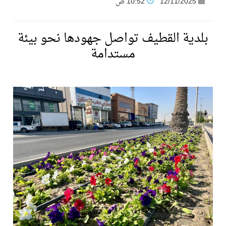
12/11/2025
10:52 ص
فنّ المكاتب للتجارة توقّع اتفاقية شراكة مع أكاديمية الهلال
بلدية القطيف تواصل جهودها نحو بيئة
مستدامة
نادي النور يحقق المركز الأول في منافسات كرة السلة بالأولمبياد الخاص لدوم الرياضة للجميع
تنافس قوي بين كبرى الإسطبلات في ثاني أسابيع موسم سباقات الرياض
سيل الخير يروي ملاعب الكوكب
كأس العالم للرياضات الإلكترونية شاهد على ريادة المملكة والنهضة الشاملة فيها
المنتخب السعودي ينافس (64) دولة في أولمبياد الفلك والفيزياء الفلكية الدولي بالهند
كأس العالم للرياضات الإلكترونية: فريق Karmine Corp الفرنسي بطلًا لبطولة Rocket League