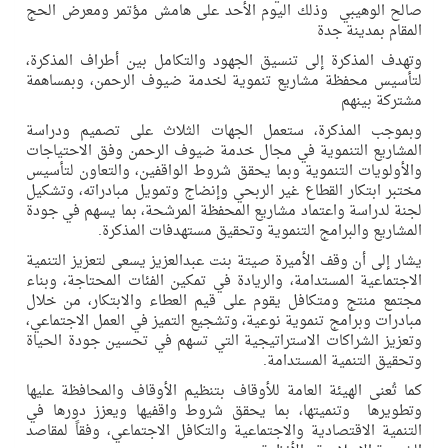
صالح الوهيبي وذلك اليوم الأحد على هامش مؤتمر ومعرض الحج
المقام بمدينة جدة
وتهدف المذكرة إلى تنسيق الجهود والتكامل بين أطراف المذكرة،
لتأسيس محفظة مشاريع تنموية لخدمة ضيوف الرحمن، وبمساهمة
مشتركة بينهم
وبموجب المذكرة، ستعمل الجهات الثلاث على تصميم ودراسة
المشاريع التنموية في مجال خدمة ضيوف الرحمن وفق الاحتياجات
والأولويات التنموية وبما يحقق شروط الواقفين، والتعاون لتأسيس
مختبر ابتكار القطاع غير الربحي وإنضاج وتمويل مبادراته، وتشكيل
لجنة لدراسة واعتماد مشاريع المحفظة المرشحة، بما يسهم في جودة
المشاريع والبرامج التنموية وتحقيق مستهدفات المذكرة.
يشار إلى أن وقف الأميرة صيتة بنت عبدالعزيز يسعى لتعزيز التنمية
الاجتماعية المستدامة، والريادة في تمكين الفئات المحتاجة، وبناء
مجتمع منتج ومتكافل يقوم على قيم العطاء والابتكار، من خلال
مبادرات وبرامج تنموية نوعية، وتشجيع التميز في العمل الاجتماعي،
وتعزيز الشراكات الاستراتيجية التي تسهم في تحسين جودة الحياة
وتحقيق التنمية المستدامة.
كما تُعنى الهيئة العامة للأوقاف بتنظيم الأوقاف والمحافظة عليها
وتطويرها وتنميتها، بما يحقق شروط واقفيها ويعزز دورها في
التنمية الاقتصادية والاجتماعية والتكافل الاجتماعي، وفقاً لمقاصد