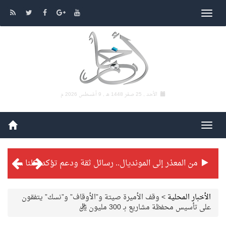
الأحد , 25 صفر 1448 هـ ,
9 أغسطس 2026 م
من المعذر إلى المونديال.. رسائل ثقة ودعم تؤكد: كلنا مع الأخضر
شراكة تطويرية مرتقبة بين التايكوندو السعودي والفرنسي
الأخبار المحلية
>
وقف الأميرة صيتة و”الأوقاف” و”نسك” يتفقون
على تأسيس محفظة مشاريع بـ 300 مليون ريال
بطولة بلدية الجبيل الرمضانية تواصل منافساتها بمستويات فنية عالية