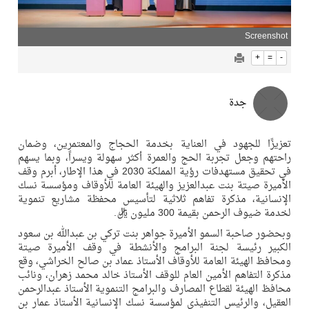
Screenshot
+
=
-
جدة
تعزيزًا للجهود في العناية بخدمة الحجاج والمعتمرين، وضمان
راحتهم وجعل تجربة الحج والعمرة أكثر سهولة ويسراً، وبما يسهم
في تحقيق مستهدفات رؤية المملكة 2030 في هذا الإطار، أبرم وقف
الأميرة صيتة بنت عبدالعزيز والهيئة العامة للأوقاف ومؤسسة نسك
الإنسانية، مذكرة تفاهم ثلاثية لتأسيس محفظة مشاريع تنموية
لخدمة ضيوف الرحمن بقيمة 300 مليون ريال.
وبحضور صاحبة السمو الأميرة جواهر بنت تركي بن عبدالله بن سعود
الكبير رئيسة لجنة البرامج والأنشطة في وقف الأميرة صيتة
ومحافظ الهيئة العامة للأوقاف الأستاذ عماد بن صالح الخراشي، وقع
مذكرة التفاهم الأمين العام للوقف الأستاذ خالد محمد زهران، ونائب
محافظ الهيئة لقطاع المصارف والبرامج التنموية الأستاذ عبدالرحمن
العقيل، والرئيس التنفيذي لمؤسسة نسك الإنسانية الأستاذ عمار بن