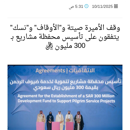
10/11/2025
5:31 ص
فنّ المكاتب للتجارة توقّع اتفاقية شراكة مع أكاديمية الهلال
وقف الأميرة صيتة و”الأوقاف” و”نسك”
نادي النور يحقق المركز الأول في منافسات كرة السلة بالأولمبياد الخاص لدوم الرياضة للجميع
يتفقون على تأسيس محفظة مشاريع بـ
300 مليون ريال
تنافس قوي بين كبرى الإسطبلات في ثاني أسابيع موسم سباقات الرياض
سيل الخير يروي ملاعب الكوكب
كأس العالم للرياضات الإلكترونية شاهد على ريادة المملكة والنهضة الشاملة فيها
المنتخب السعودي ينافس (64) دولة في أولمبياد الفلك والفيزياء الفلكية الدولي بالهند
كأس العالم للرياضات الإلكترونية: فريق Karmine Corp الفرنسي بطلًا لبطولة Rocket League