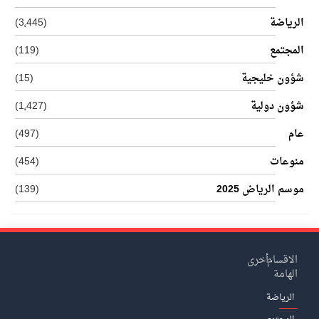
الرياضة
(3٬445)
المجتمع
(119)
شؤون خليجية
(15)
شؤون دولية
(1٬427)
عام
(497)
منوعات
(454)
موسم الرياض 2025
(139)
الاقسام
أخرى
الهامة
الرياضة