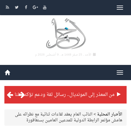
الأحد , 25 صفر 1448 هـ ,
9 أغسطس 2026 م
من المعذر إلى المونديال.. رسائل ثقة ودعم تؤكد: كلنا مع الأخضر
شراكة تطويرية مرتقبة بين التايكوندو السعودي والفرنسي
الأخبار المحلية
>
النائب العام يعقد لقاءات ثنائية مع نظرائه على
هامش مؤتمر الرابطة الدولية للمدعين العامين بسنغافورة
بطولة بلدية الجبيل الرمضانية تواصل منافساتها بمستويات فنية عالية