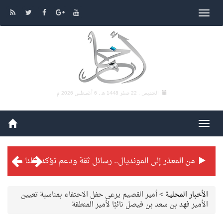
الخميس , 22 صفر 1448 هـ ,
6 أغسطس 2026 م
من المعذر إلى المونديال.. رسائل ثقة ودعم تؤكد: كلنا مع الأخضر
شراكة تطويرية مرتقبة بين التايكوندو السعودي والفرنسي
الأخبار المحلية
>
أمير القصيم يرعى حفل الاحتفاء بمناسبة تعيين
الأمير فهد بن سعد بن فيصل نائبًا لأمير المنطقة
بطولة بلدية الجبيل الرمضانية تواصل منافساتها بمستويات فنية عالية