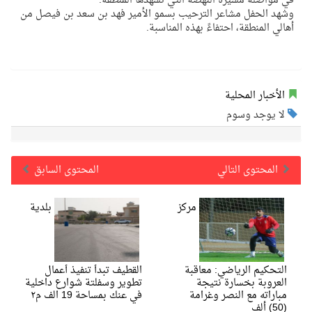
في مواصلة مسيرة النهضة التي تشهدها المنطقة.
وشهد الحفل مشاعر الترحيب بسمو الأمير فهد بن سعد بن فيصل من
أهالي المنطقة، احتفاءً بهذه المناسبة.
الأخبار المحلية
لا يوجد وسوم
المحتوى التالي
المحتوى السابق
مركز
بلدية
التحكيم الرياضي: معاقبة
القطيف تبدأ تنفيذ أعمال
العروبة بخسارة نتيجة
تطوير وسفلتة شوارع داخلية
مباراته مع النصر وغرامة
في عنك بمساحة 19 الف م٢
(50) ألف