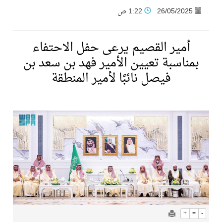
26/05/2025
1:22 ص
فنّ المكاتب للتجارة توقّع اتفاقية شراكة مع أكاديمية الهلال
أمير القصيم يرعى حفل الاحتفاء
نادي النور يحقق المركز الأول في منافسات كرة السلة بالأولمبياد الخاص لدوم الرياضة للجميع
بمناسبة تعيين الأمير فهد بن سعد بن
فيصل نائبًا لأمير المنطقة
تنافس قوي بين كبرى الإسطبلات في ثاني أسابيع موسم سباقات الرياض
سيل الخير يروي ملاعب الكوكب
كأس العالم للرياضات الإلكترونية شاهد على ريادة المملكة والنهضة الشاملة فيها
المنتخب السعودي ينافس (64) دولة في أولمبياد الفلك والفيزياء الفلكية الدولي بالهند
كأس العالم للرياضات الإلكترونية: فريق Karmine Corp الفرنسي بطلًا لبطولة Rocket League
+
=
-