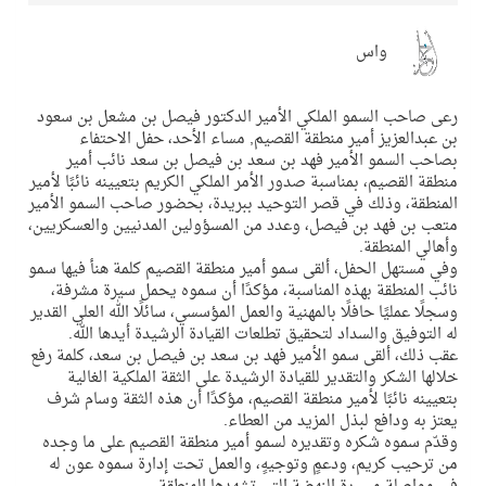
واس
رعى صاحب السمو الملكي الأمير الدكتور فيصل بن مشعل بن سعود
بن عبدالعزيز أمير منطقة القصيم, مساء الأحد، حفل الاحتفاء
بصاحب السمو الأمير فهد بن سعد بن فيصل بن سعد نائب أمير
منطقة القصيم، بمناسبة صدور الأمر الملكي الكريم بتعيينه نائبًا لأمير
المنطقة، وذلك في قصر التوحيد ببريدة، بحضور صاحب السمو الأمير
متعب بن فهد بن فيصل، وعدد من المسؤولين المدنيين والعسكريين،
وأهالي المنطقة.
وفي مستهل الحفل، ألقى سمو أمير منطقة القصيم كلمة هنأ فيها سمو
نائب المنطقة بهذه المناسبة، مؤكدًا أن سموه يحمل سيرة مشرفة،
وسجلًا عمليًا حافلًا بالمهنية والعمل المؤسسي، سائلًا الله العلي القدير
له التوفيق والسداد لتحقيق تطلعات القيادة الرشيدة أيدها الله.
عقب ذلك، ألقى سمو الأمير فهد بن سعد بن فيصل بن سعد، كلمة رفع
خلالها الشكر والتقدير للقيادة الرشيدة على الثقة الملكية الغالية
بتعيينه نائبًا لأمير منطقة القصيم، مؤكدًا أن هذه الثقة وسام شرف
يعتز به ودافع لبذل المزيد من العطاء.
وقدّم سموه شكره وتقديره لسمو أمير منطقة القصيم على ما وجده
من ترحيب كريم، ودعمٍ وتوجيهٍ، والعمل تحت إدارة سموه عون له