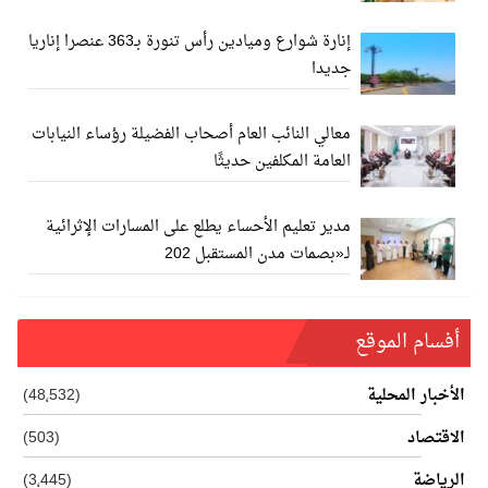
إنارة شوارع وميادين رأس تنورة بـ363 عنصرا إناريا
جديدا
معالي النائب العام أصحاب الفضيلة رؤساء النيابات
العامة المكلفين حديثًا
مدير تعليم الأحساء يطلع على المسارات الإثرائية
لـ«بصمات مدن المستقبل 202
أفسام الموقع
الأخبار المحلية
(48٬532)
الاقتصاد
(503)
الرياضة
(3٬445)