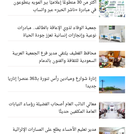
أكثر من 30 متطوعًا إعلاميًا ببر المويه يتطوعون
في مبادرة «ناشر الخير» عبر واتساب
جمعية الوفاء لذوي الإعاقة بالطائف.. مبادرات
نوعية وإنجازات إنسانية تعزز جودة الحياة
محافظ القطيف يلتقي مدير فرع الجمعية العربية
السعودية للثقافة والفنون بالدمام
إنارة شوارع وميادين رأس تنورة بـ363 عنصرا إناريا
جديدا
معالي النائب العام أصحاب الفضيلة رؤساء النيابات
العامة المكلفين حديثًا
مدير تعليم الأحساء يطلع على المسارات الإثرائية