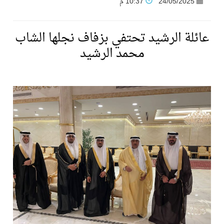
24/05/2025
10:37 م
فنّ المكاتب للتجارة توقّع اتفاقية شراكة مع أكاديمية الهلال
عائلة الرشيد تحتفي بزفاف نجلها الشاب
محمد الرشيد
نادي النور يحقق المركز الأول في منافسات كرة السلة بالأولمبياد الخاص لدوم الرياضة للجميع
تنافس قوي بين كبرى الإسطبلات في ثاني أسابيع موسم سباقات الرياض
سيل الخير يروي ملاعب الكوكب
كأس العالم للرياضات الإلكترونية شاهد على ريادة المملكة والنهضة الشاملة فيها
المنتخب السعودي ينافس (64) دولة في أولمبياد الفلك والفيزياء الفلكية الدولي بالهند
كأس العالم للرياضات الإلكترونية: فريق Karmine Corp الفرنسي بطلًا لبطولة Rocket League