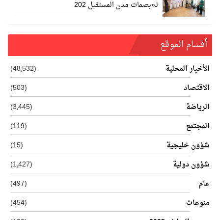
لـ«بصمات مدن المستقبل 202
أفسام الموقع
الأخبار المحلية
(48٬532)
الاقتصاد
(503)
الرياضة
(3٬445)
المجتمع
(119)
شؤون خليجية
(15)
شؤون دولية
(1٬427)
عام
(497)
منوعات
(454)