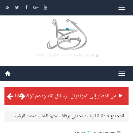
الجمعة , 23 صفر 1448 هـ ,
7 أغسطس 2026 م
من المعذر إلى المونديال.. رسائل ثقة ودعم تؤكد: كلنا مع الأخضر
شراكة تطويرية مرتقبة بين التايكوندو السعودي والفرنسي
المجتمع
>
عائلة الرشيد تحتفي بزفاف نجلها الشاب محمد الرشيد
بطولة بلدية الجبيل الرمضانية تواصل منافساتها بمستويات فنية عالية