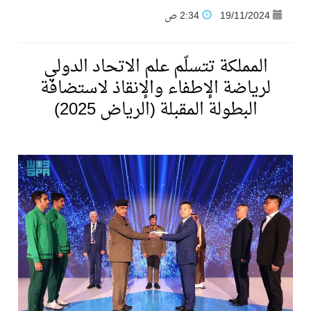
19/11/2024
2:34 ص
فنّ المكاتب للتجارة توقّع اتفاقية شراكة مع أكاديمية الهلال
المملكة تتسلّم علم الاتحاد الدولي
نادي النور يحقق المركز الأول في منافسات كرة السلة بالأولمبياد الخاص لدوم الرياضة للجميع
لرياضة الإطفاء والإنقاذ لاستضافة
البطولة المقبلة (الرياض 2025)
تنافس قوي بين كبرى الإسطبلات في ثاني أسابيع موسم سباقات الرياض
سيل الخير يروي ملاعب الكوكب
كأس العالم للرياضات الإلكترونية شاهد على ريادة المملكة والنهضة الشاملة فيها
المنتخب السعودي ينافس (64) دولة في أولمبياد الفلك والفيزياء الفلكية الدولي بالهند
كأس العالم للرياضات الإلكترونية: فريق Karmine Corp الفرنسي بطلًا لبطولة Rocket League