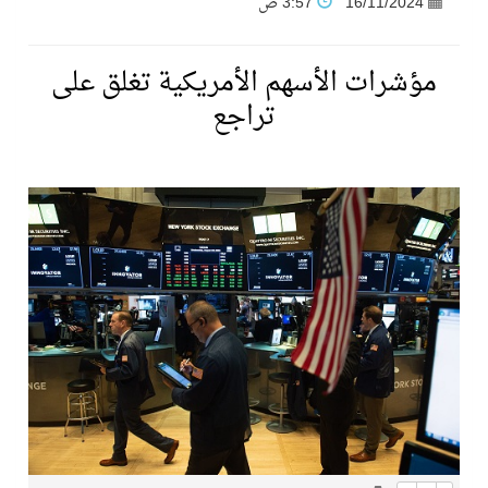
16/11/2024
3:57 ص
نادي النور يحقق المركز الأول في منافسات كرة السلة بالأولمبياد الخاص لدوم الرياضة للجميع
مؤشرات الأسهم الأمريكية تغلق على
تراجع
تنافس قوي بين كبرى الإسطبلات في ثاني أسابيع موسم سباقات الرياض
سيل الخير يروي ملاعب الكوكب
كأس العالم للرياضات الإلكترونية شاهد على ريادة المملكة والنهضة الشاملة فيها
المنتخب السعودي ينافس (64) دولة في أولمبياد الفلك والفيزياء الفلكية الدولي بالهند
كأس العالم للرياضات الإلكترونية: فريق Karmine Corp الفرنسي بطلًا لبطولة Rocket League
من المعذر إلى المونديال.. رسائل ثقة ودعم تؤكد: كلنا مع الأخضر