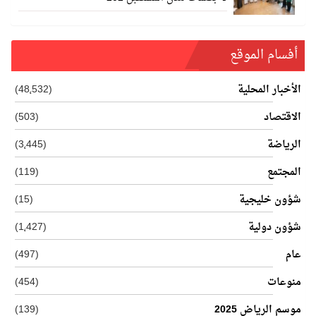
أفسام الموقع
الأخبار المحلية
(48٬532)
الاقتصاد
(503)
الرياضة
(3٬445)
المجتمع
(119)
شؤون خليجية
(15)
شؤون دولية
(1٬427)
عام
(497)
منوعات
(454)
موسم الرياض 2025
(139)