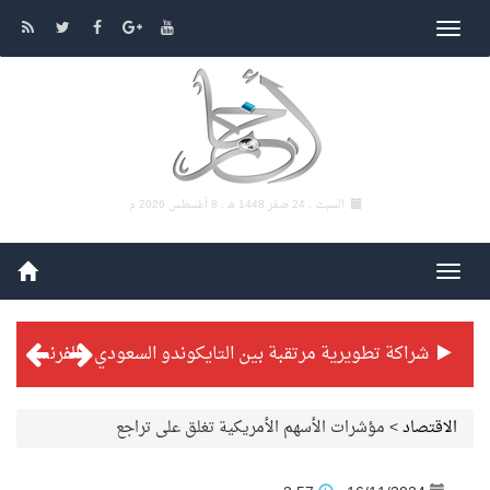
السبت , 24 صفر 1448 هـ ,
8 أغسطس 2026 م
شراكة تطويرية مرتقبة بين التايكوندو السعودي والفرنسي
بطولة بلدية الجبيل الرمضانية تواصل منافساتها بمستويات فنية عالية
الاقتصاد
>
مؤشرات الأسهم الأمريكية تغلق على تراجع
فنّ المكاتب للتجارة توقّع اتفاقية شراكة مع أكاديمية الهلال