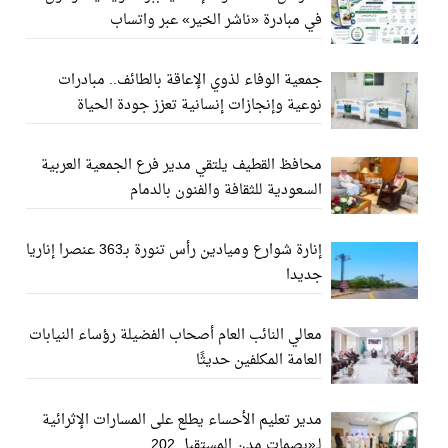
في مبادرة «ناشر الخير» عبر واتساب
جمعية الوفاء لذوي الإعاقة بالطائف.. مبادرات
نوعية وإنجازات إنسانية تعزز جودة الحياة
محافظ القطيف يلتقي مدير فرع الجمعية العربية
السعودية للثقافة والفنون بالدمام
إنارة شوارع وميادين رأس تنورة بـ363 عنصرا إناريا
جديدا
معالي النائب العام أصحاب الفضيلة رؤساء النيابات
العامة المكلفين حديثًا
مدير تعليم الأحساء يطلع على المسارات الإثرائية
لـ«بصمات مدن المستقبل 202