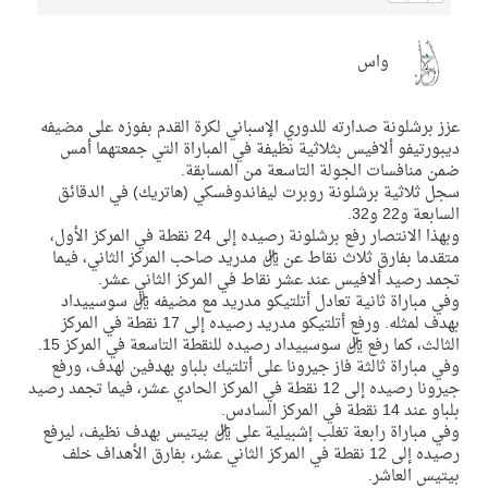
واس
عزز برشلونة صدارته للدوري الإسباني لكرة القدم بفوزه على مضيفه
ديبورتيفو ألافيس بثلاثية نظيفة في المباراة التي جمعتهما أمس
ضمن منافسات الجولة التاسعة من المسابقة.
سجل ثلاثية برشلونة روبرت ليفاندوفسكي (هاتريك) في الدقائق
السابعة و22 و32.
وبهذا الانتصار رفع برشلونة رصيده إلى 24 نقطة في المركز الأول،
متقدما بفارق ثلاث نقاط عن ريال مدريد صاحب المركز الثاني، فيما
تجمد رصيد ألافيس عند عشر نقاط في المركز الثاني عشر.
وفي مباراة ثانية تعادل أتلتيكو مدريد مع مضيفه ريال سوسييداد
بهدف لمثله. ورفع أتلتيكو مدريد رصيده إلى 17 نقطة في المركز
الثالث، كما رفع ريال سوسييداد رصيده للنقطة التاسعة في المركز 15.
وفي مباراة ثالثة فاز جيرونا على أتلتيك بلباو بهدفين لهدف، ورفع
جيرونا رصيده إلى 12 نقطة في المركز الحادي عشر، فيما تجمد رصيد
بلباو عند 14 نقطة في المركز السادس.
وفي مباراة رابعة تغلب إشبيلية على ريال بيتيس بهدف نظيف، ليرفع
رصيده إلى 12 نقطة في المركز الثاني عشر، بفارق الأهداف خلف
بيتيس العاشر.