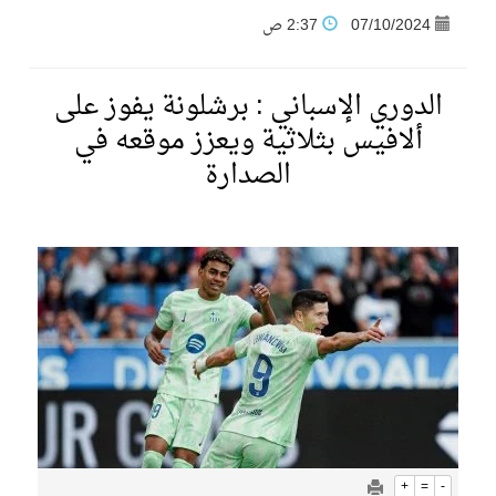
07/10/2024
2:37 ص
فنّ المكاتب للتجارة توقّع اتفاقية شراكة مع أكاديمية الهلال
الدوري الإسباني : برشلونة يفوز على
نادي النور يحقق المركز الأول في منافسات كرة السلة بالأولمبياد الخاص لدوم الرياضة للجميع
ألافيس بثلاثية ويعزز موقعه في
الصدارة
تنافس قوي بين كبرى الإسطبلات في ثاني أسابيع موسم سباقات الرياض
سيل الخير يروي ملاعب الكوكب
كأس العالم للرياضات الإلكترونية شاهد على ريادة المملكة والنهضة الشاملة فيها
المنتخب السعودي ينافس (64) دولة في أولمبياد الفلك والفيزياء الفلكية الدولي بالهند
كأس العالم للرياضات الإلكترونية: فريق Karmine Corp الفرنسي بطلًا لبطولة Rocket League
+
=
-