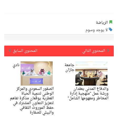
الرياضة
لا يوجد وسوم
المحتوى التالي
المحتوى السابق
جامعة
نادي
جازان
والدفاع المدني يعقدان
الصقور السعودي والمركز
ورشة عمل "منهجية إدارة
الوطني لتنمية الحياة
المخاطر ومفهومها الشامل"
الفطرية يوقّعان مذكرة تفاهم
لتعزيز التعاون المشترك في
حفظ الموروث الثقافي
والبيئي للصقارة