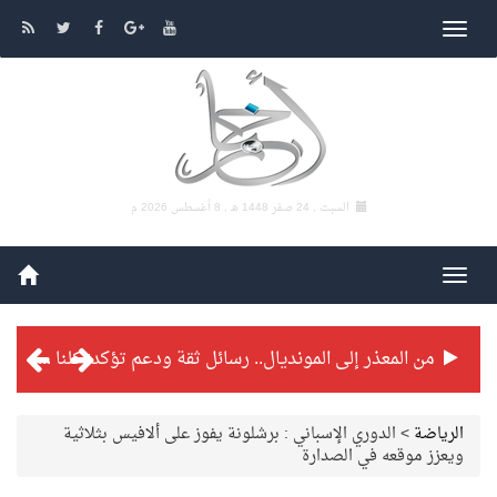
السبت , 24 صفر 1448 هـ ,
8 أغسطس 2026 م
من المعذر إلى المونديال.. رسائل ثقة ودعم تؤكد: كلنا مع الأخضر
شراكة تطويرية مرتقبة بين التايكوندو السعودي والفرنسي
الرياضة
>
الدوري الإسباني : برشلونة يفوز على ألافيس بثلاثية
ويعزز موقعه في الصدارة
بطولة بلدية الجبيل الرمضانية تواصل منافساتها بمستويات فنية عالية