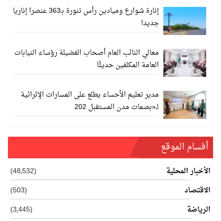
إنارة شوارع وميادين رأس تنورة بـ363 عنصرا إناريا
جديدا
معالي النائب العام أصحاب الفضيلة رؤساء النيابات
العامة المكلفين حديثًا
مدير تعليم الأحساء يطلع على المسارات الإثرائية
لـ«بصمات مدن المستقبل 202
أفسام الموقع
الأخبار المحلية
(48٬532)
الاقتصاد
(503)
الرياضة
(3٬445)