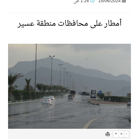
15/06/2024
1:26 ص
فنّ المكاتب للتجارة توقّع اتفاقية شراكة مع أكاديمية الهلال
أمطار على محافظات منطقة عسير
نادي النور يحقق المركز الأول في منافسات كرة السلة بالأولمبياد الخاص لدوم الرياضة للجميع
تنافس قوي بين كبرى الإسطبلات في ثاني أسابيع موسم سباقات الرياض
سيل الخير يروي ملاعب الكوكب
كأس العالم للرياضات الإلكترونية شاهد على ريادة المملكة والنهضة الشاملة فيها
المنتخب السعودي ينافس (64) دولة في أولمبياد الفلك والفيزياء الفلكية الدولي بالهند
كأس العالم للرياضات الإلكترونية: فريق Karmine Corp الفرنسي بطلًا لبطولة Rocket League
+
=
-