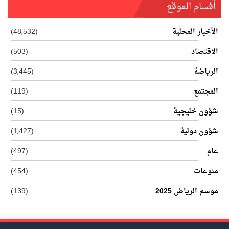
أفسام الموقع
الأخبار المحلية
(48٬532)
الاقتصاد
(503)
الرياضة
(3٬445)
المجتمع
(119)
شؤون خليجية
(15)
شؤون دولية
(1٬427)
عام
(497)
منوعات
(454)
موسم الرياض 2025
(139)