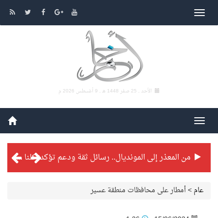
الأحد , 25 صفر 1448 هـ ,
9 أغسطس 2026 م
من المعذر إلى المونديال.. رسائل ثقة ودعم تؤكد: كلنا مع الأخضر
شراكة تطويرية مرتقبة بين التايكوندو السعودي والفرنسي
عام
>
أمطار على محافظات منطقة عسير
بطولة بلدية الجبيل الرمضانية تواصل منافساتها بمستويات فنية عالية