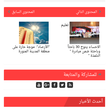
المحتوى التالي
المحتوى السابق
تعليم
الاحساء يتوج 30 باحثاً
"الأرصاد": موجة حارة على
وباحثة ضمن مبادرة "
منطقة المدينة المنورة
التلمذة "
للمشاركة والمتابعة
أحدث الأخبار