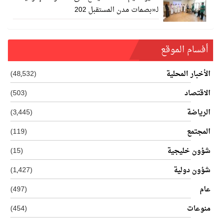
لـ«بصمات مدن المستقبل 202
أفسام الموقع
الأخبار المحلية
(48٬532)
الاقتصاد
(503)
الرياضة
(3٬445)
المجتمع
(119)
شؤون خليجية
(15)
شؤون دولية
(1٬427)
عام
(497)
منوعات
(454)