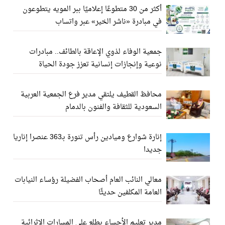
أكثر من 30 متطوعًا إعلاميًا ببر المويه يتطوعون
في مبادرة «ناشر الخير» عبر واتساب
جمعية الوفاء لذوي الإعاقة بالطائف.. مبادرات
نوعية وإنجازات إنسانية تعزز جودة الحياة
محافظ القطيف يلتقي مدير فرع الجمعية العربية
السعودية للثقافة والفنون بالدمام
إنارة شوارع وميادين رأس تنورة بـ363 عنصرا إناريا
جديدا
معالي النائب العام أصحاب الفضيلة رؤساء النيابات
العامة المكلفين حديثًا
مدير تعليم الأحساء يطلع على المسارات الإثرائية