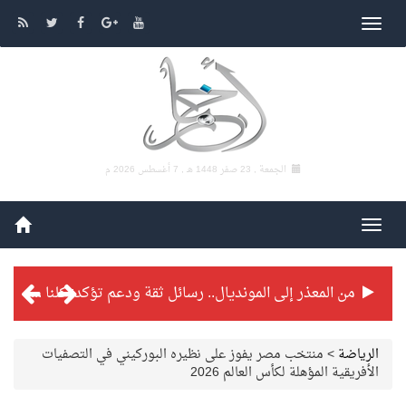
الجمعة , 23 صفر 1448 هـ ,
7 أغسطس 2026 م
من المعذر إلى المونديال.. رسائل ثقة ودعم تؤكد: كلنا مع الأخضر
شراكة تطويرية مرتقبة بين التايكوندو السعودي والفرنسي
الرياضة
>
منتخب مصر يفوز على نظيره البوركيني في التصفيات
الأفريقية المؤهلة لكأس العالم 2026
بطولة بلدية الجبيل الرمضانية تواصل منافساتها بمستويات فنية عالية