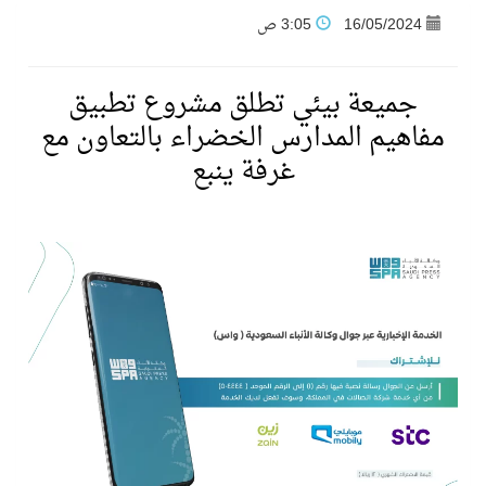
16/05/2024
3:05 ص
فنّ المكاتب للتجارة توقّع اتفاقية شراكة مع أكاديمية الهلال
جميعة بيئي تطلق مشروع تطبيق
نادي النور يحقق المركز الأول في منافسات كرة السلة بالأولمبياد الخاص لدوم الرياضة للجميع
مفاهيم المدارس الخضراء بالتعاون مع
غرفة ينبع
تنافس قوي بين كبرى الإسطبلات في ثاني أسابيع موسم سباقات الرياض
سيل الخير يروي ملاعب الكوكب
كأس العالم للرياضات الإلكترونية شاهد على ريادة المملكة والنهضة الشاملة فيها
المنتخب السعودي ينافس (64) دولة في أولمبياد الفلك والفيزياء الفلكية الدولي بالهند
كأس العالم للرياضات الإلكترونية: فريق Karmine Corp الفرنسي بطلًا لبطولة Rocket League