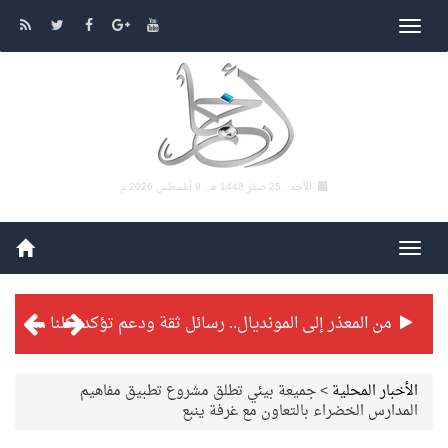
الأحد , 25 صفر 1448 هـ ,
9 أغسطس 2026 م
من المعذر إلى المونديال.. رسائل ثقة ودعم تؤكد: كلنا مع الأخضر
شراكة تطويرية مرتقبة بين التايكوندو السعودي والفرنسي
الأخبار المحلية
>
جميعة بيئي تطلق مشروع تطبيق مفاهيم
المدارس الخضراء بالتعاون مع غرفة ينبع
بطولة بلدية الجبيل الرمضانية تواصل منافساتها بمستويات فنية عالية