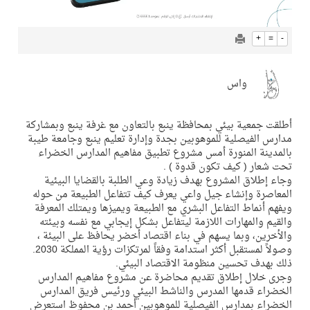
+
=
-
واس
أطلقت جمعية بيئي بمحافظة ينبع بالتعاون مع غرفة ينبع وبمشاركة
مدارس الفيصلية للموهوبين بجدة وإدارة تعليم ينبع وجامعة طيبة
بالمدينة المنورة أمس مشروع تطبيق مفاهيم المدارس الخضراء
تحت شعار ( كيف تكون قدوة ) .
وجاء إطلاق المشروع بهدف زيادة وعي الطلبة بالقضايا البيئية
المعاصرة وإنشاء جيل واعي يعرف كيف تتفاعل الطبيعة من حوله
ويفهم أنماط التفاعل البشري مع الطبيعة ويميزها ويمتلك المعرفة
والقيم والمهارات اللازمة ليتفاعل بشكل إيجابي مع نفسه وبيئته
والأخرين، وبما يسهم في بناء اقتصاد أخضر يحافظ على البيئة ،
وصولاً لمستقبل أكثر استدامة وفقاً لمرتكزات رؤية المملكة 2030.
ذلك بهدف تحسين منظومة الاقتصاد البيئي.
وجرى خلال إطلاق تقديم محاضرة عن مشروع مفاهيم المدارس
الخضراء قدمها المدرس والناشط البيئي ورئيس فريق المدارس
الخضراء بمدارس الفيصلية للموهوبين أحمد بن محفوظ استعرض