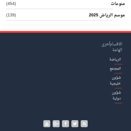
منوعات
(454)
موسم الرياض 2025
(139)
الاقسام
أخرى
الهامة
الرياضة
المجتمع
شؤون
خليجية
شؤون
دولية