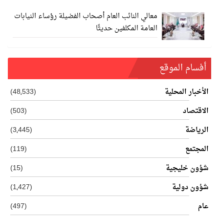
معالي النائب العام أصحاب الفضيلة رؤساء النيابات
العامة المكلفين حديثًا
أفسام الموقع
الأخبار المحلية
(48٬533)
الاقتصاد
(503)
الرياضة
(3٬445)
المجتمع
(119)
شؤون خليجية
(15)
شؤون دولية
(1٬427)
عام
(497)