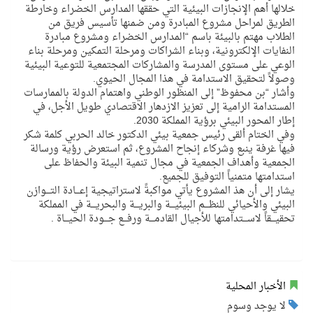
خلالها أهم الإنجازات البيئية التي حققها المدارس الخضراء وخارطة
الطريق لمراحل مشروع المبادرة ومن ضمنها تأسيس فريق من
الطلاب مهتم بالبيئة باسم “المدارس الخضراء ومشروع مبادرة
النفايات الإلكترونية، وبناء الشراكات ومرحلة التمكين ومرحلة بناء
الوعي على مستوى المدرسة والمشاركات المجتمعية للتوعية البيئية
وصولاً لتحقيق الاستدامة في هذا المجال الحيوي.
وأشار “بن محفوظ” إلى المنظور الوطني واهتمام الدولة بالممارسات
المستدامة الرامية إلى تعزيز الازدهار الاقتصادي طويل الأجل، في
إطار المحور البيئي برؤية المملكة 2030.
وفي الختام ألقى رئيس جمعية بيئي الدكتور خالد الحربي كلمة شكر
فيها غرفة ينبع وشركاء إنجاح المشروع، ثم استعرض رؤية ورسالة
الجمعية وأهداف الجمعية في مجال تنمية البيئة والحفاظ على
استدامتها متمنياً التوفيق للجميع.
يشار إلى أن هذ المشروع يأتي مواكبةً لاستراتيجية إعـــادة التـــوازن
البيئي والأحيائي للنظـــم البيئيـــة والبريـــة والبحريـــة في المملكة
تحقيـــقاً لاســـتدامتها للأجيال القادمـــة ورفـــع جـــودة الحيـــاة .
الأخبار المحلية
لا يوجد وسوم