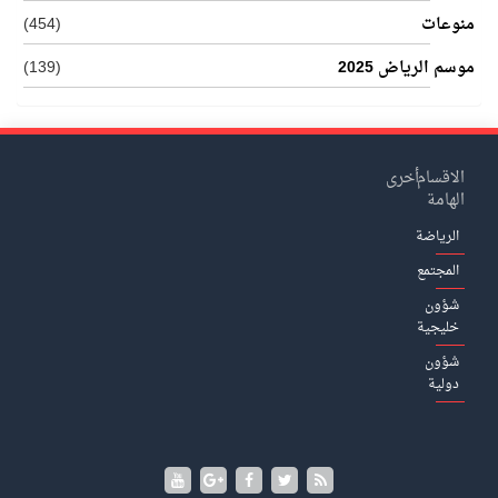
منوعات
(454)
موسم الرياض 2025
(139)
الاقسام
أخرى
الهامة
الرياضة
المجتمع
شؤون
خليجية
شؤون
دولية