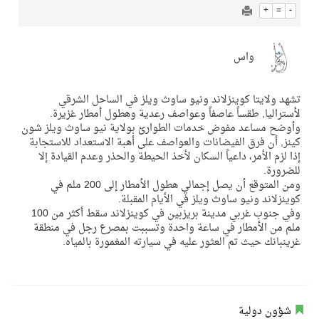
+
=
-
واس
تشهد ولايتا كوينزلاند ونيو ساوث ويلز في الساحل الشرقي
لأستراليا, طقساً عاصفاً وعواصف رعدية وهطول أمطار غزيرة.
وأوضح مساعد مفوض خدمات الطوارئ بولاية نيو ساوث ويلز شون
كينز, أن فرق الفيضانات والعواصف على أهبة الاستعداد للاستجابة
إذا لزم الأمر، داعياً السكان لأخذ الحيطة والحذر وعدم القيادة إلا
للضرورة.
ومن المتوقع أن يصل إجمالي هطول الأمطار إلى 200 ملم في
كوينزلاند ونيو ساوث ويلز في الأيام المقبلة.
وفي جنوب غربي مدينة بريزبين في كوينزلاند سقط أكثر من 100
ملم من الأمطار في ساعة واحدة وتسببت بمصرع رجل في منطقة
غرينبانك حيث تم العثور عليه في سيارته المغمورة بالمياه.
شؤون دولية