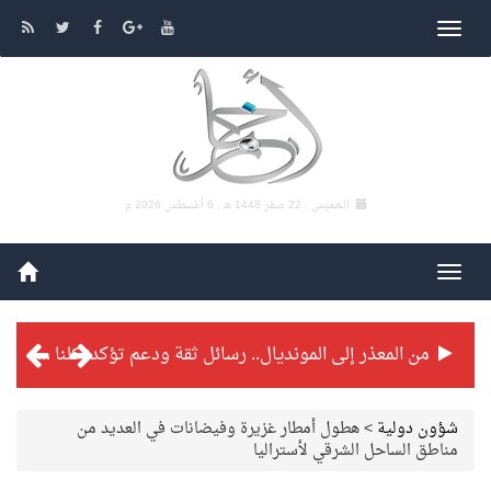
الخميس , 22 صفر 1448 هـ ,
6 أغسطس 2026 م
من المعذر إلى المونديال.. رسائل ثقة ودعم تؤكد: كلنا مع الأخضر
شراكة تطويرية مرتقبة بين التايكوندو السعودي والفرنسي
شؤون دولية
>
هطول أمطار غزيرة وفيضانات في العديد من
مناطق الساحل الشرقي لأستراليا
بطولة بلدية الجبيل الرمضانية تواصل منافساتها بمستويات فنية عالية