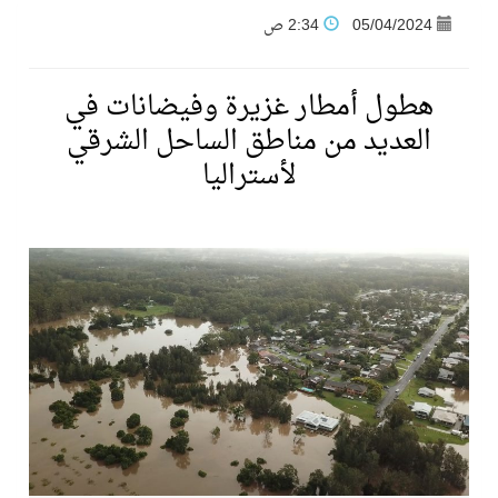
05/04/2024
2:34 ص
فنّ المكاتب للتجارة توقّع اتفاقية شراكة مع أكاديمية الهلال
هطول أمطار غزيرة وفيضانات في
نادي النور يحقق المركز الأول في منافسات كرة السلة بالأولمبياد الخاص لدوم الرياضة للجميع
العديد من مناطق الساحل الشرقي
لأستراليا
تنافس قوي بين كبرى الإسطبلات في ثاني أسابيع موسم سباقات الرياض
سيل الخير يروي ملاعب الكوكب
كأس العالم للرياضات الإلكترونية شاهد على ريادة المملكة والنهضة الشاملة فيها
المنتخب السعودي ينافس (64) دولة في أولمبياد الفلك والفيزياء الفلكية الدولي بالهند
كأس العالم للرياضات الإلكترونية: فريق Karmine Corp الفرنسي بطلًا لبطولة Rocket League