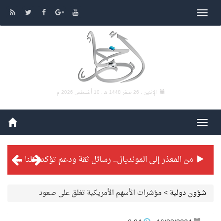
الإثنين , 26 صفر 1448 هـ ,
10 أغسطس 2026 م
من المعذر إلى المونديال.. رسائل ثقة ودعم تؤكد: كلنا مع الأخضر
شراكة تطويرية مرتقبة بين التايكوندو السعودي والفرنسي
شؤون دولية
>
مؤشرات الأسهم الأمريكية تغلق على صعود
بطولة بلدية الجبيل الرمضانية تواصل منافساتها بمستويات فنية عالية