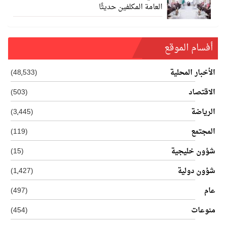
العامة المكلفين حديثًا
أفسام الموقع
الأخبار المحلية
(48٬533)
الاقتصاد
(503)
الرياضة
(3٬445)
المجتمع
(119)
شؤون خليجية
(15)
شؤون دولية
(1٬427)
عام
(497)
منوعات
(454)