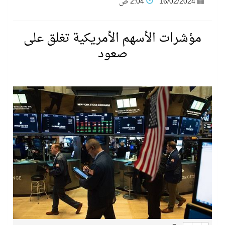
16/02/2024
2:04 ص
فنّ المكاتب للتجارة توقّع اتفاقية شراكة مع أكاديمية الهلال
مؤشرات الأسهم الأمريكية تغلق على
صعود
نادي النور يحقق المركز الأول في منافسات كرة السلة بالأولمبياد الخاص لدوم الرياضة للجميع
تنافس قوي بين كبرى الإسطبلات في ثاني أسابيع موسم سباقات الرياض
سيل الخير يروي ملاعب الكوكب
كأس العالم للرياضات الإلكترونية شاهد على ريادة المملكة والنهضة الشاملة فيها
المنتخب السعودي ينافس (64) دولة في أولمبياد الفلك والفيزياء الفلكية الدولي بالهند
كأس العالم للرياضات الإلكترونية: فريق Karmine Corp الفرنسي بطلًا لبطولة Rocket League