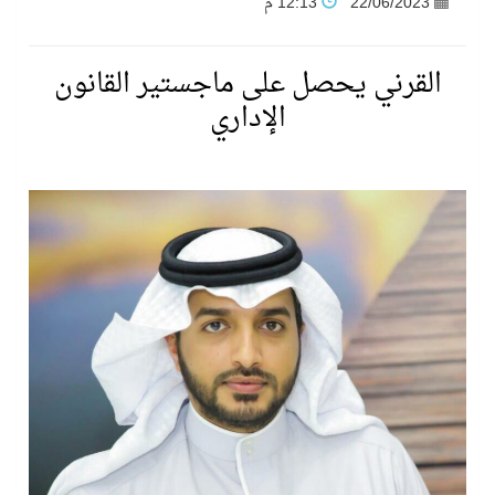
22/06/2023
12:13 م
فنّ المكاتب للتجارة توقّع اتفاقية شراكة مع أكاديمية الهلال
القرني يحصل على ماجستير القانون
نادي النور يحقق المركز الأول في منافسات كرة السلة بالأولمبياد الخاص لدوم الرياضة للجميع
الإداري
تنافس قوي بين كبرى الإسطبلات في ثاني أسابيع موسم سباقات الرياض
سيل الخير يروي ملاعب الكوكب
كأس العالم للرياضات الإلكترونية شاهد على ريادة المملكة والنهضة الشاملة فيها
المنتخب السعودي ينافس (64) دولة في أولمبياد الفلك والفيزياء الفلكية الدولي بالهند
كأس العالم للرياضات الإلكترونية: فريق Karmine Corp الفرنسي بطلًا لبطولة Rocket League