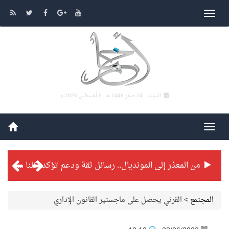
السبت , 24 صفر 1448 هـ ,
8 أغسطس 2026 م
من المعذر إلى المونديال.. رسائل ثقة ودعم تؤكد: كلنا مع الأخضر
شراكة تطويرية مرتقبة بين التايكوندو السعودي والفرنسي
المجتمع
>
القرني يحصل على ماجستير القانون الإداري
بطولة بلدية الجبيل الرمضانية تواصل منافساتها بمستويات فنية عالية