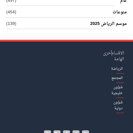
عام
(497)
منوعات
(454)
موسم الرياض 2025
(139)
الاقسام
أخرى
الهامة
الرياضة
المجتمع
شؤون
خليجية
شؤون
دولية