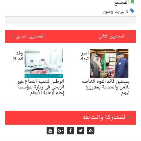
المجتمع
لا يوجد وسوم
المحتوى التالي
المحتوى السابق
أمير
وفد
تبوك
المركز
يستقبل قائد القوة الخاصة
الوطني لتنمية القطاع غير
للأمن والحماية بمشروع
الربحي في زيارة لمؤسسة
نيوم
إخاء لرعاية الأيتام
للمشاركة والمتابعة