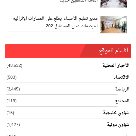
العامة المكلفين حديثًا
مدير تعليم الأحساء يطلع على المسارات الإثرائية
لـ«بصمات مدن المستقبل 202
أفسام الموقع
الأخبار المحلية
(48٬532)
الاقتصاد
(503)
الرياضة
(3٬445)
المجتمع
(119)
شؤون خليجية
(15)
شؤون دولية
(1٬427)