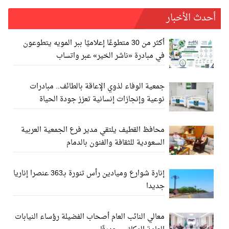
أحدث الأخبار
أكثر من 30 متطوعًا إعلاميًا ببر المويه يتطوعون
في مبادرة «ناشر الخير» عبر واتساب
جمعية الوفاء لذوي الإعاقة بالطائف.. مبادرات
نوعية وإنجازات إنسانية تعزز جودة الحياة
محافظ القطيف يلتقي مدير فرع الجمعية العربية
السعودية للثقافة والفنون بالدمام
إنارة شوارع وميادين رأس تنورة بـ363 عنصرا إناريا
جديدا
معالي النائب العام أصحاب الفضيلة رؤساء النيابات