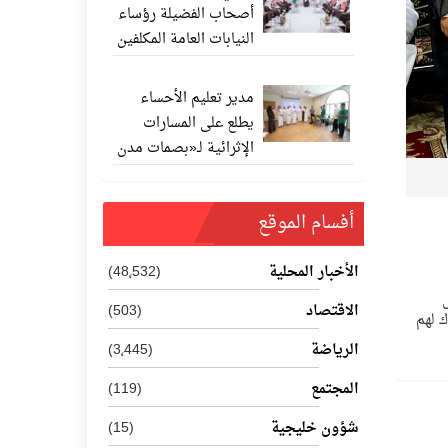
أصحاب الفضيلة رؤساء
النيابات العامة المكلفين
حديثًا
مدير تعليم الأحساء
يطلع على المسارات
الإثرائية لـ«بصمات مدن
المستقبل 202
أفسام الموقع
الأخبار المحلية
(48٬532)
الاقتصاد
(503)
ك لهم
الرياضة
(3٬445)
المجتمع
(119)
شؤون خليجية
(15)