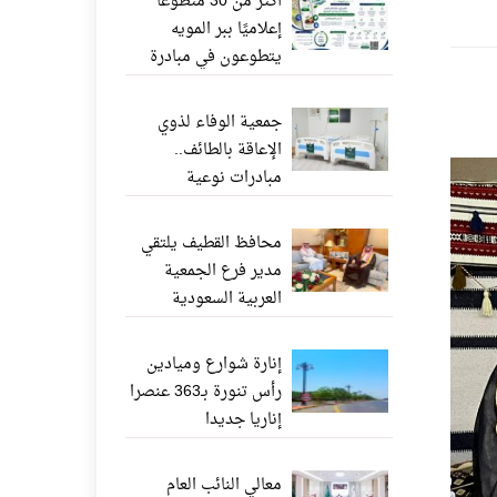
أكثر من 30 متطوعًا
إعلاميًا ببر المويه
يتطوعون في مبادرة
«ناشر الخير» عبر
واتساب
جمعية الوفاء لذوي
الإعاقة بالطائف..
مبادرات نوعية
وإنجازات إنسانية تعزز
جودة الحياة
محافظ القطيف يلتقي
مدير فرع الجمعية
العربية السعودية
للثقافة والفنون بالدمام
إنارة شوارع وميادين
رأس تنورة بـ363 عنصرا
إناريا جديدا
معالي النائب العام