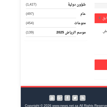
شؤون دولية
(1٬427)
عام
(497)
ابق
منوعات
(454)
نش
موسم الرياض 2025
(139)
Copyright © 2026 www.news.net.sa All Rights Reserve