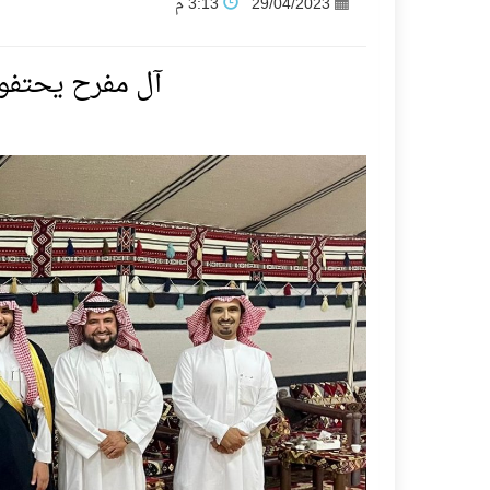
29/04/2023
3:13 م
فنّ المكاتب للتجارة توقّع اتفاقية شراكة مع أكاد
آل مفرح يحتفون
نادي النور يحقق المركز الأول في منافسات كرة ا
تنافس قوي بين كبرى الإسطبلات في ثاني أساب
سيل الخير يروي ملاعب الكوكب
كأس العالم للرياضات الإلكترونية شاهد على رياد
المنتخب السعودي ينافس (64) دولة في أولمبياد الفلك والفيزياء الفلكية الدولي بالهند
كأس العالم للرياضات الإلكترونية: فريق Karmine Corp الفرنسي بطلًا لبطولة Rocket League