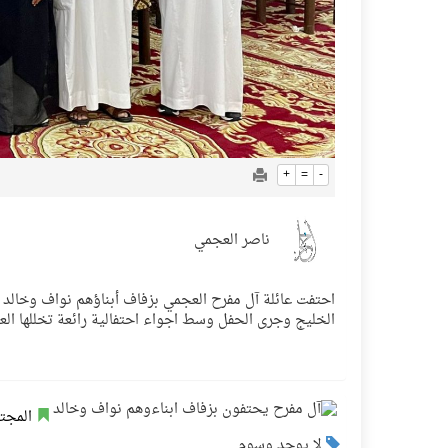
+
=
-
ناصر العجمي
احتفت عائلة آل مفرح العجمي بزفاف أبناؤهم نواف وخالد
الخليج وجرى الحفل وسط اجواء احتفالية رائعة تخللها الع
المجت
لا يوجد وسوم