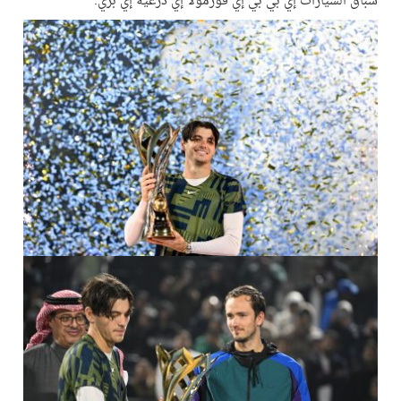
سباق السيارات إي بي بي إي فورمولا إي درعية إي بري.