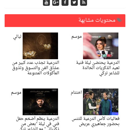
محتويات مشابهة
موسم
ليالي
الدرعية يحتضن ليلة فنية
الدرعية تجذب عدد كبير من
تعيد الذكريات الخالدة
عشاق الفن والتسوق وتذوق
للشاعر تركي
المأكولات المتنوعة
اختتام
موسم
فعاليات كأس الدرعية للتنس
الدرعية ينظم أضخم حفل
بحضور جماهيري عريض
فني في ليلة “بعض من
ذكرياتي” مع الشاعر تركي..