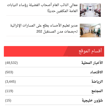
معالي النائب العام أصحاب الفضيلة رؤساء النيابات
العامة المكلفين حديثًا
مدير تعليم الأحساء يطلع على المسارات الإثرائية
لـ«بصمات مدن المستقبل 202
أفسام الموقع
الأخبار المحلية
(48٬532)
الاقتصاد
(503)
الرياضة
(3٬445)
المجتمع
(119)
شؤون خليجية
(15)