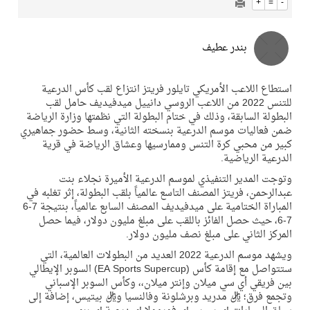
+
=
-
بندر عطيف
استطاع اللاعب الأمريكي تايلور فريتز انتزاع لقب كأس الدرعية
للتنس 2022 من اللاعب الروسي دانييل ميدفيديف حامل لقب
البطولة السابقة، وذلك في ختام البطولة التي نظمتها وزارة الرياضة
ضمن فعاليات موسم الدرعية بنسخته الثانية، وسط حضور جماهيري
كبير من محبي كرة التنس وممارسيها وعشاق الرياضة في قرية
الدرعية الرياضية.
وتوجت المدير التنفيذي لموسم الدرعية الأميرة نجلاء بنت
عبدالرحمن، فريتز المصنف التاسع عالمياً بلقب البطولة، إثر تغلبه في
المباراة الختامية على ميدفيديف المصنف السابع عالمياً، بنتيجة 7-6
7-6، حيث حصل الفائز باللقب على مبلغ مليون دولار، فيما حصل
المركز الثاني على مبلغ نصف مليون دولار.
ويشهد موسم الدرعية 2022 العديد من البطولات العالمية، التي
ستتواصل مع إقامة كأس (EA Sports Supercup) السوبر الإيطالي
بين فريقي أي سي ميلان وإنتر ميلان،، وكأس السوبر الإسباني
وتجمع فرق؛ ريال مدريد وبرشلونة وفالنسيا وريال بيتيس، إضافة إلى