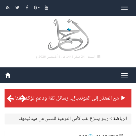
السبت , 24 صفر 1448 هـ ,
8 أغسطس 2026 م
من المعذر إلى المونديال.. رسائل ثقة ودعم تؤكد: كلنا مع الأخضر
شراكة تطويرية مرتقبة بين التايكوندو السعودي والفرنسي
الرياضة
>
ريتز ينتزع لقب كأس الدرعية للتنس من ميدفيديف
بطولة بلدية الجبيل الرمضانية تواصل منافساتها بمستويات فنية عالية