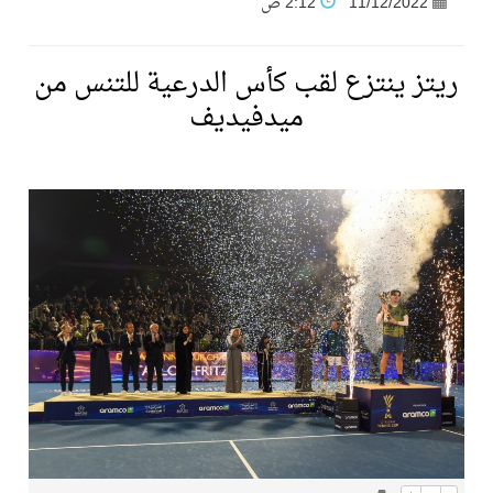
11/12/2022
2:12 ص
فنّ المكاتب للتجارة توقّع اتفاقية شراكة مع أكاديمية الهلال
ريتز ينتزع لقب كأس الدرعية للتنس من
ميدفيديف
نادي النور يحقق المركز الأول في منافسات كرة السلة بالأولمبياد الخاص لدوم الرياضة للجميع
تنافس قوي بين كبرى الإسطبلات في ثاني أسابيع موسم سباقات الرياض
سيل الخير يروي ملاعب الكوكب
كأس العالم للرياضات الإلكترونية شاهد على ريادة المملكة والنهضة الشاملة فيها
المنتخب السعودي ينافس (64) دولة في أولمبياد الفلك والفيزياء الفلكية الدولي بالهند
كأس العالم للرياضات الإلكترونية: فريق Karmine Corp الفرنسي بطلًا لبطولة Rocket League