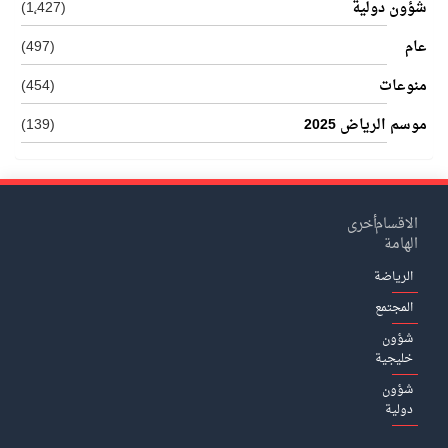
شؤون دولية
(1٬427)
عام
(497)
منوعات
(454)
موسم الرياض 2025
(139)
الاقسام
أخرى
الهامة
الرياضة
المجتمع
شؤون
خليجية
شؤون
دولية