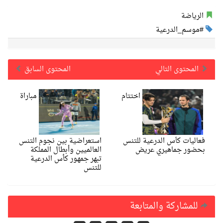
الرياضة
#موسم_الدرعية
المحتوى التالي
المحتوى السابق
اختتام
مباراة
فعاليات كأس الدرعية للتنس
استعراضية بين نجوم التنس
بحضور جماهيري عريض
العالميين وأبطال المملكة
تبهر جمهور كأس الدرعية
للتنس
للمشاركة والمتابعة